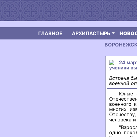
ГЛАВНОЕ
АРХИПАСТЫРЬ
НОВО
ВОРОНЕЖСКАЯ
24 мар
ученики вы
Встреча б
военной оп
Юные з
Отечестве
военного 
многих из
Отечеству
человека и
"Взрос
одно поко