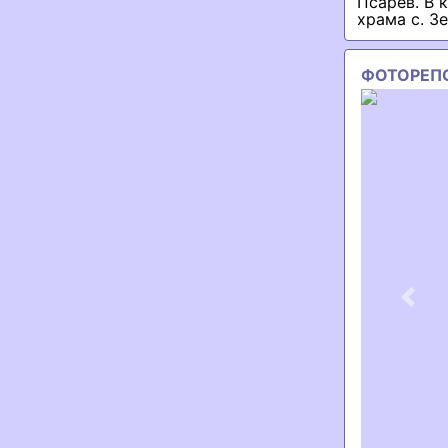
Псарев. В 
храма с. З
ФОТОРЕП
Previ