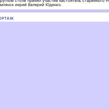
круглом столе принял участие настоятель старинного 
емлянск иерей Валерий Юденко.
ОРТАЖ
ous