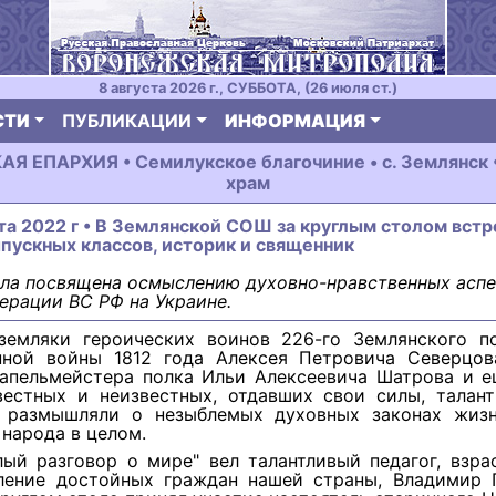
8 августа 2026 г., СУББОТА, (26 июля ст.)
СТИ
ПУБЛИКАЦИИ
ИНФОРМАЦИЯ
 ЕПАРХИЯ • Семилукское благочиние • с. Землянск 
храм
та 2022 г • В Землянской СОШ за круглым столом вст
пускных классов, историк и священник
ыла посвящена осмыслению духовно-нравственных асп
ерации ВС РФ на Украине.
емляки героических воинов 226-го Землянского по
нной войны 1812 года Алексея Петровича Северцов
капельмейстера полка Ильи Алексеевича Шатрова и е
вестных и неизвестных, отдавших свои силы, талан
, размышляли о незыблемых духовных законах жиз
 народа в целом.
лый разговор о мире" вел талантливый педагог, взр
ление достойных граждан нашей страны, Владимир 