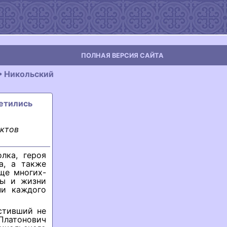
ПОЛНАЯ ВЕРСИЯ САЙТА
• Никольский
ретились
ектов
лка, героя
а, а также
ще многих-
ты и жизни
ни каждого
астивший не
Платонович