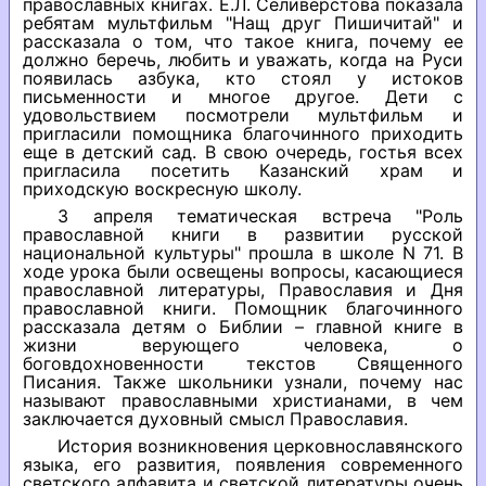
православных книгах. Е.Л. Селиверстова показала
ребятам мультфильм "Нащ друг Пишичитай" и
рассказала о том, что такое книга, почему ее
должно беречь, любить и уважать, когда на Руси
появилась азбука, кто стоял у истоков
письменности и многое другое. Дети с
удовольствием посмотрели мультфильм и
пригласили помощника благочинного приходить
еще в детский сад. В свою очередь, гостья всех
пригласила посетить Казанский храм и
приходскую воскресную школу.
3 апреля тематическая встреча "Роль
православной книги в развитии русской
национальной культуры" прошла в школе N 71. В
ходе урока были освещены вопросы, касающиеся
православной литературы, Православия и Дня
православной книги. Помощник благочинного
рассказала детям о Библии – главной книге в
жизни верующего человека, о
боговдохновенности текстов Священного
Писания. Также школьники узнали, почему нас
называют православными христианами, в чем
заключается духовный смысл Православия.
История возникновения церковнославянского
языка, его развития, появления современного
светского алфавита и светской литературы очень