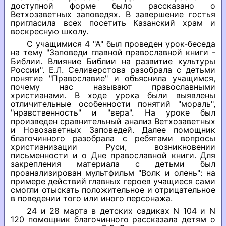
доступной форме было рассказано о
Ветхозаветных заповедях. В завершение гостья
пригласила всех посетить Казанский храм и
воскресную школу.
С учащимися 4 "А" был проведен урок-беседа
на тему "Заповеди главной православной книги -
Библии. Влияние Библии на развитие культуры
России". Е.Л. Селиверстова разобрала с детьми
понятие "Православие" и объяснила учащимся,
почему нас называют православными
христианами. В ходе урока были выявлены
отличительные особенности понятий "мораль",
"нравственность" и "вера". На уроке был
произведен сравнительный анализ Ветхозаветных
и Новозаветных Заповедей. Далее помощник
благочинного разобрала с ребятами вопросы
христианизации Руси, возникновении
письменности и о Дне православной книги. Для
закрепления материала с детьми был
проанализирован мультфильм "Волк и олень": на
примере действий главных героев учащиеся сами
смогли отыскать положительное и отрицательное
в поведении того или иного персонажа.
24 и 28 марта в детских садиках N 104 и N
120 помощник благочинного рассказала детям о