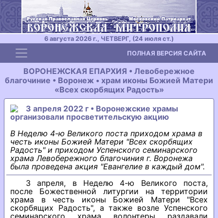
6 августа 2026 г., ЧЕТВЕРГ, (24 июля ст.)
Toggle navigation
ПОЛНАЯ ВЕРСИЯ САЙТА
ВОРОНЕЖСКАЯ ЕПАРХИЯ • Левобережное
благочиние • Воронеж • храм иконы Божией Матери
«Всех скорбящих Радость»
3 апреля 2022 г • Воронежские храмы
организовали просветительскую акцию
В Неделю 4-ю Великого поста приходом храма в
честь иконы Божией Матери "Всех скорбящих
Радость" и приходом Успенского семинарского
храма Левобережного благочиния г. Воронежа
была проведена акция "Евангелие в каждый дом".
3 апреля, в Неделю 4-ю Великого поста,
после Божественной литургии на территории
храма в честь иконы Божией Матери "Всех
скорбящих Радость", а также возле Успенского
семинарского храма волонтеры раздавали