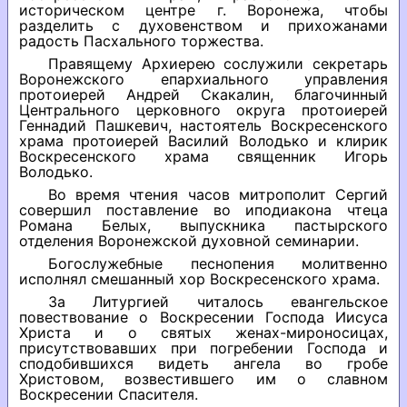
историческом центре г. Воронежа, чтобы
разделить с духовенством и прихожанами
радость Пасхального торжества.
Правящему Архиерею сослужили секретарь
Воронежского епархиального управления
протоиерей Андрей Скакалин, благочинный
Центрального церковного округа протоиерей
Геннадий Пашкевич, настоятель Воскресенского
храма протоиерей Василий Володько и клирик
Воскресенского храма священник Игорь
Володько.
Во время чтения часов митрополит Сергий
совершил поставление во иподиакона чтеца
Романа Белых, выпускника пастырского
отделения Воронежской духовной семинарии.
Богослужебные песнопения молитвенно
исполнял смешанный хор Воскресенского храма.
За Литургией читалось евангельское
повествование о Воскресении Господа Иисуса
Христа и о святых женах-мироносицах,
присутствовавших при погребении Господа и
сподобившихся видеть ангела во гробе
Христовом, возвестившего им о славном
Воскресении Спасителя.