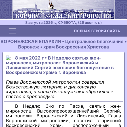
8 августа 2026 г., СУББОТА, (26 июля ст.)
Toggle navigation
ПОЛНАЯ ВЕРСИЯ САЙТА
ВОРОНЕЖСКАЯ ЕПАРХИЯ • Центральное благочиние •
Воронеж • храм Воскресения Христова
8 мая 2022 г • В Неделю святых жен-
мироносиц митрополит Воронежский и
Лискинский Сергий возглавил богослужение в
Воскресенском храме г. Воронежа
Глава Воронежской митрополии совершил
Божественную литургию и диаконскую
хиротонию, а после богослужения обратился к
пастве с проповедью.
В Неделю 3-ю по Пасхе, святых жен-
мироносиц, Высокопреосвященнейший Сергий,
митрополит Воронежский и Лискинский, Глава
Воронежской митрополии, посетил старинный
Воскресенский храм, расположенный в