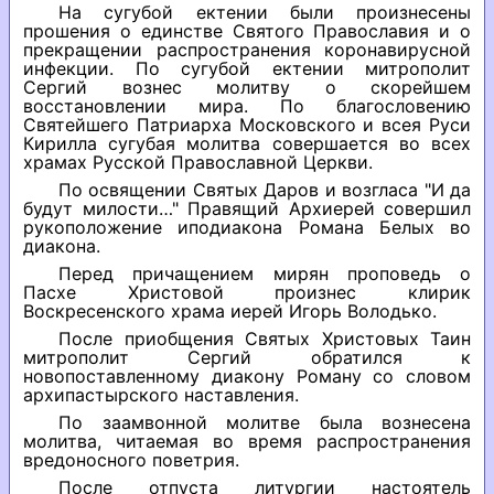
На сугубой ектении были произнесены
прошения о единстве Святого Православия и о
прекращении распространения коронавирусной
инфекции. По сугубой ектении митрополит
Сергий вознес молитву о скорейшем
восстановлении мира. По благословению
Святейшего Патриарха Московского и всея Руси
Кирилла сугубая молитва совершается во всех
храмах Русской Православной Церкви.
По освящении Святых Даров и возгласа "И да
будут милости…" Правящий Архиерей совершил
рукоположение иподиакона Романа Белых во
диакона.
Перед причащением мирян проповедь о
Пасхе Христовой произнес клирик
Воскресенского храма иерей Игорь Володько.
После приобщения Святых Христовых Таин
митрополит Сергий обратился к
новопоставленному диакону Роману со словом
архипастырского наставления.
По заамвонной молитве была вознесена
молитва, читаемая во время распространения
вредоносного поветрия.
После отпуста литургии настоятель