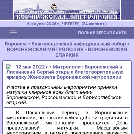
6 августа 2026 г., ЧЕТВЕРГ, (24 июля ст.)
Toggle navigation
ПОЛНАЯ ВЕРСИЯ САЙТА
Воронеж • Благовещенский кафедральный собор •
ВОРОНЕЖСКАЯ МИТРОПОЛИЯ • ВОРОНЕЖСКАЯ
ЕПАРХИЯ
12 мая 2022 г • Митрополит Воронежский и
Лискинский Сергий открыл благотворительную
ярмарку Женсовета Воронежской митрополии
Участие в праздничном мероприятии приняли
матушки клириков всех благочиний
Воронежской, Россошанской и Борисоглебской
епархий.
В Пасхальный период в Воронежской
митрополии, по сложившейся доброй традиции, в
Воронежской митрополии проводится День
православной матушки. Масштабным
мероприятием в рамках празднования является