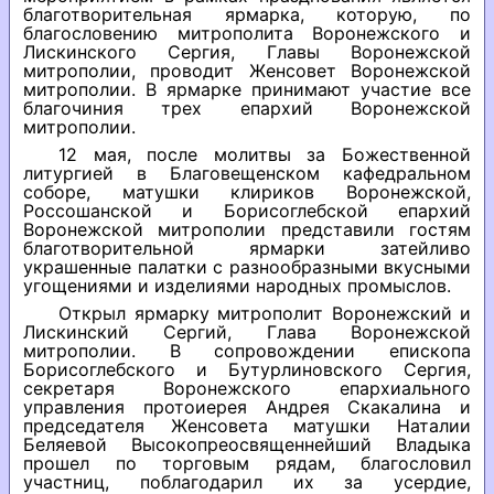
благотворительная ярмарка, которую, по
благословению митрополита Воронежского и
Лискинского Сергия, Главы Воронежской
митрополии, проводит Женсовет Воронежской
митрополии. В ярмарке принимают участие все
благочиния трех епархий Воронежской
митрополии.
12 мая, после молитвы за Божественной
литургией в Благовещенском кафедральном
соборе, матушки клириков Воронежской,
Россошанской и Борисоглебской епархий
Воронежской митрополии представили гостям
благотворительной ярмарки затейливо
украшенные палатки с разнообразными вкусными
угощениями и изделиями народных промыслов.
Открыл ярмарку митрополит Воронежский и
Лискинский Сергий, Глава Воронежской
митрополии. В сопровождении епископа
Борисоглебского и Бутурлиновского Сергия,
секретаря Воронежского епархиального
управления протоиерея Андрея Скакалина и
председателя Женсовета матушки Наталии
Беляевой Высокопреосвященнейший Владыка
прошел по торговым рядам, благословил
участниц, поблагодарил их за усердие,