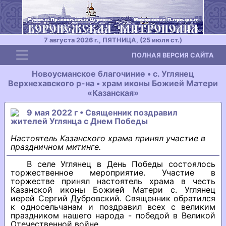
7 августа 2026 г., ПЯТНИЦА, (25 июля ст.)
Toggle navigation
ПОЛНАЯ ВЕРСИЯ САЙТА
Новоусманское благочиние • с. Углянец
Верхнехавского р-на • храм иконы Божией Матери
«Казанская»
9 мая 2022 г • Священник поздравил
жителей Углянца с Днем Победы
Настоятель Казанского храма принял участие в
праздничном митинге.
В селе Углянец в День Победы состоялось
торжественное мероприятие. Участие в
торжестве принял настоятель храма в честь
Казанской иконы Божией Матери с. Углянец
иерей Сергий Дубровский. Священник обратился
к односельчанам и поздравил всех с великим
праздником нашего народа - победой в Великой
Отечественной войне.