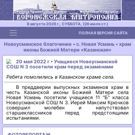
8 августа 2026 г., СУББОТА, (26 июля ст.)
Toggle navigation
ПОЛНАЯ ВЕРСИЯ САЙТА
Новоусманское благочиние • с. Hовая Усмань • храм
иконы Божией Матери «Казанская»
20 мая 2022 г • Учащиеся Новоусманской
СОШ N 3 посетили храм перед экзаменами
Ребята помолились в Казанском храме села.
В преддверии выпускных экзаменов храм в
честь Казанской иконы Божией Матери села
Новая Усмань посетили учащиеся 11 "Б" класса
Новоусманской СОШ N 3. Иерей Максим Крючков
совершил молебен и напутствовал
старшеклассников перед предстоящими
испытаниями.
ФОТОРЕПОРТАЖ