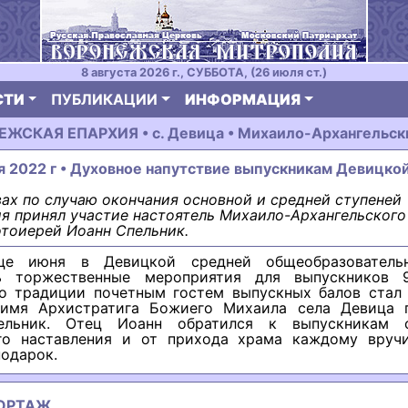
8 августа 2026 г., СУББОТА, (26 июля ст.)
СТИ
ПУБЛИКАЦИИ
ИНФОРМАЦИЯ
ЖСКАЯ ЕПАРХИЯ • с. Девица • Михаило-Архангельск
я 2022 г • Духовное напутствие выпускникам Девицко
ах по случаю окончания основной и средней ступеней
я принял участие настоятель Михаило-Архангельского 
тоиерей Иоанн Спельник.
це июня в Девицкой средней общеобразователь
ь торжественные мероприятия для выпускников 
По традиции почетным гостем выпускных балов стал 
имя Архистратига Божиего Михаила села Девица 
ельник. Отец Иоанн обратился к выпускникам 
го наставления и от прихода храма каждому вруч
одарок.
ОРТАЖ