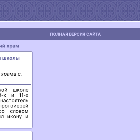
ПОЛНАЯ ВЕРСИЯ САЙТА
ий храм
й школы
храма с.
ной школе
9-х и 11-х
настоятель
протоиерей
со словом
ил икону и