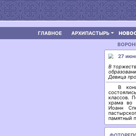
ГЛАВНОЕ
АРХИПАСТЫРЬ
НОВО
ВОРОНЕ
27 июн
В торжеств
образовани
Девица про
В кон
состоялис
классов. 
храма во 
Иоанн Сп
пастырско
памятный п
ФОТОРЕП