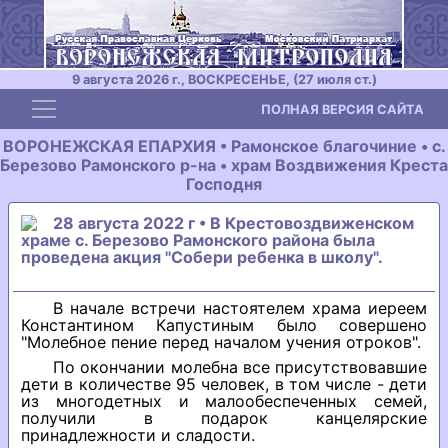
9 августа 2026 г., ВОСКРЕСЕНЬЕ, (27 июля ст.)
Toggle navigation
ПОЛНАЯ ВЕРСИЯ САЙТА
ВОРОНЕЖСКАЯ ЕПАРХИЯ • Рамонское благочиние • с.
Березово Рамонского р-на • храм Воздвижения Креста
Господня
28 августа 2022 г • В Крестовоздвиженском
храме с. Березово Рамонского района была
проведена акция "Собери ребенка в школу".
В начале встречи настоятелем храма иереем
Константином Капустиным было совершено
"Молебное пение перед началом учения отроков".
По окончании молебна все присутствовавшие
дети в количестве 95 человек, в том числе - дети
из многодетных и малообеспеченных семей,
получили в подарок канцелярские
принадлежности и сладости.