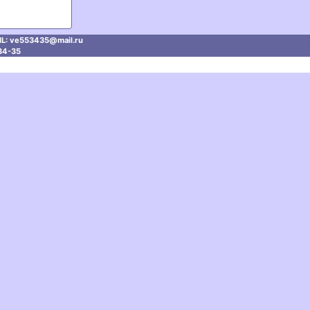
L: ve553435@mаil.ru
34-35