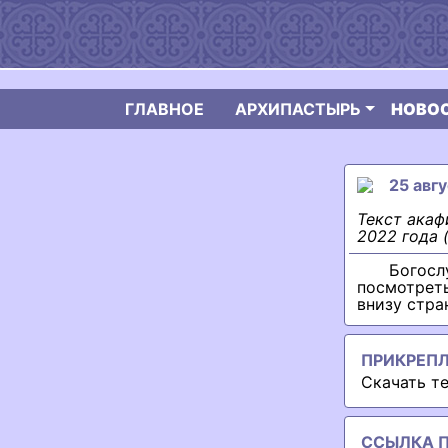
ГЛАВНОЕ
АРХИПАСТЫРЬ
НОВО
25 авг
Текст акаф
2022 года 
Богос
посмотрет
внизу стра
ПРИКРЕП
Скачать т
ССЫЛКА П