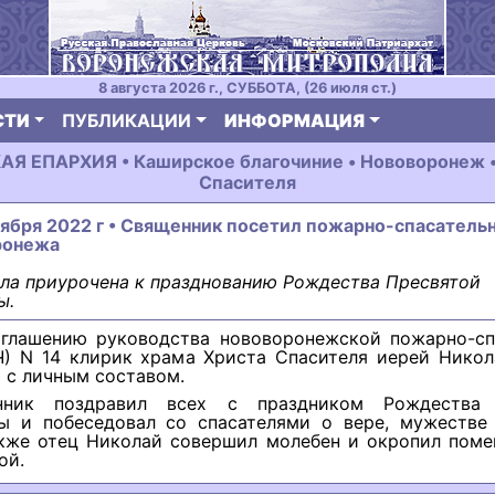
8 августа 2026 г., СУББОТА, (26 июля ст.)
СТИ
ПУБЛИКАЦИИ
ИНФОРМАЦИЯ
 ЕПАРХИЯ • Каширское благочиние • Hововоpонеж •
Спасителя
тября 2022 г • Священник посетил пожарно-спасатель
ронежа
ла приурочена к празднованию Рождества Пресвятой
ы.
глашению руководства нововоронежской пожарно-сп
Ч) N 14 клирик храма Христа Спасителя иерей Никол
 с личным составом.
нник поздравил всех с праздником Рождества 
ы и побеседовал со спасателями о вере, мужестве
акже отец Николай совершил молебен и окропил пом
ой.