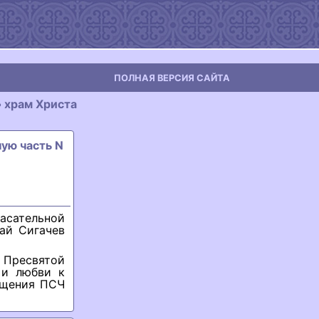
ПОЛНАЯ ВЕРСИЯ САЙТА
 хpам Хpиста
ную часть N
асательной
ай Сигачев
Пресвятой
 и любви к
ещения ПСЧ