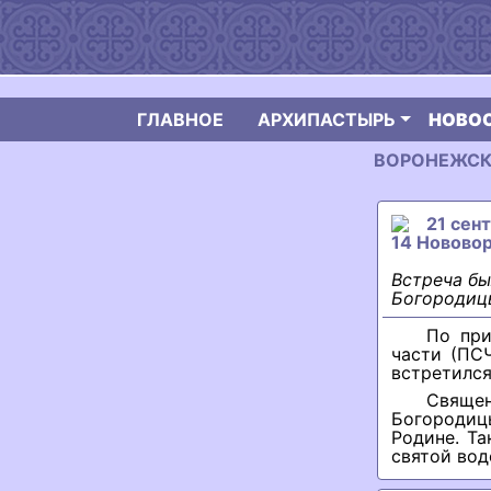
ГЛАВНОЕ
АРХИПАСТЫРЬ
НОВО
ВОРОНЕЖСКАЯ
21 сен
14 Новово
Встреча бы
Богородиц
По при
части (ПС
встретился
Свяще
Богородиц
Родине. Т
святой вод