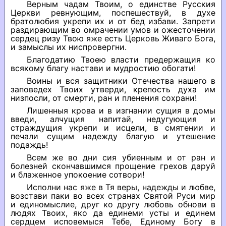
Верным чадам Твоим, о единстве Русския
Церкви ревнующим, поспешествуй, в духе
братолюбия укрепи их и от бед избави. Запрети
раздирающим во омрачении умов и ожесточении
сердец ризу Твою яже есть Церковь Живаго Бога,
и замыслы их ниспровергни.
Благодатию Твоею власти предержащия ко
всякому благу настави и мудростию обогати!
Воины и вся защитники Отечества нашего в
заповедех Твоих утверди, крепость духа им
низпосли, от смерти, ран и пленения сохрани!
Лишенныя крова и в изгнании сущия в домы
введи, алчущия напитай, недугующия и
страждущия укрепи и исцели, в смятении и
печали сущим надежду благую и утешение
подаждь!
Всем же во дни сия убиенным и от ран и
болезней скончавшимся прощение грехов даруй
и блаженное упокоение сотвори!
Исполни нас яже в Тя веры, надежды и любве,
возстави паки во всех странах Святой Руси мир
и единомыслие, друг ко другу любовь обнови в
людях Твоих, яко да единеми усты и единем
сердцем исповемыся Тебе, Единому Богу в