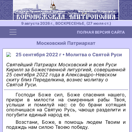
9 августа 2026 г., ВОСКРЕСЕНЬЕ, (27 июля ст.)
Toggle navigation
ПОЛНАЯ ВЕРСИЯ САЙТА
Московский Патриархат
25 сентября 2022 г • Молитва о Святой Руси
Святейший Патриарх Московский и всея Руси
Кирилл за Божественной литургией, совершенной
25 сентября 2022 года в Александро-Невском
скиту близ Переделкина, вознес молитву о
Святой Руси.
Господи Боже сил, Боже спасения нашего,
призри в милости на смиренныя рабы Твоя,
услыши и помилуй нас: се бо брани хотящия
ополчишася на Святую Русь, чающе разделити и
погубити единый народ ея.
Возстани, Боже, в помощь людем Твоим и
подаждь нам силою Твоею победу.