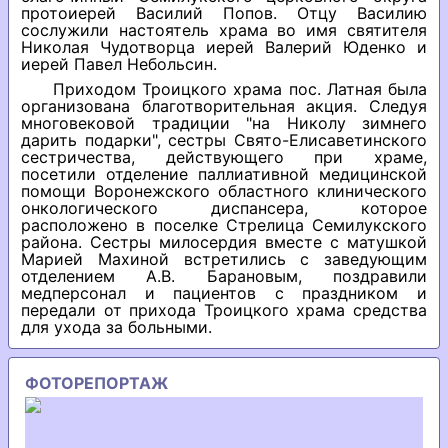
протоиерей Василий Попов. Отцу Василию
сослужили настоятель храма во имя святителя
Николая Чудотворца иерей Валерий Юденко и
иерей Павел Небольсин.
Приходом Троицкого храма пос. Латная была
организована благотворительная акция. Следуя
многовековой традиции "на Николу зимнего
дарить подарки", сестры Свято-Елисаветинского
сестричества, действующего при храме,
посетили отделение паллиативной медицинской
помощи Воронежского областного клинического
онкологического диспансера, которое
расположено в поселке Стрелица Семилукского
района. Сестры милосердия вместе с матушкой
Марией Махиной встретились с заведующим
отделением А.В. Барановым, поздравили
медперсонал и пациентов с праздником и
передали от прихода Троицкого храма средства
для ухода за больными.
ФОТОРЕПОРТАЖ