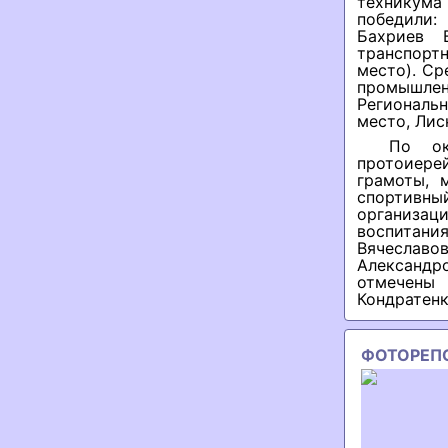
техникума
победили:
Бахриев 
транспортн
место). Ср
промышлен
Региональ
место, Лис
По ок
протоиер
грамоты, 
спортивны
организа
воспитани
Вячеславо
Александ
отмечены
Кондратенк
ФОТОРЕП