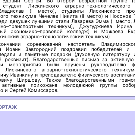
 Вдовин Сергей. Во второй возрастной группе (
 студент Лискинского аграрно–технологического
Владислав (I место), студенты Лискинского про
ого техникума Чечелев Никита (II место) и Носонов Т
еди девушек лучшими стали Лазарева Эмма (I место,
но–транспортный техникум), Джугуджиева Ирина 
ный экономико–правовой колледж) и Можаева Екат
кинский аграрно–технологический техникум).
ончании соревнований настоятель Владимирско
ей Иоанн Завгородний поздравил победителей и 
медали и памятные подарки (духовную литературу 
й реквизит). Благодарственные письма за активну
ции мероприятия были вручены руководителю фи
я Лискинского аграрно-технологического технику
вичу Иванкину и преподавателю физического воспитан
ровичу Ширшову. Также благодарственными грамо
 активные прихожане молодежной группы собо
о и Сергей Комиссаров.
ОРТАЖ