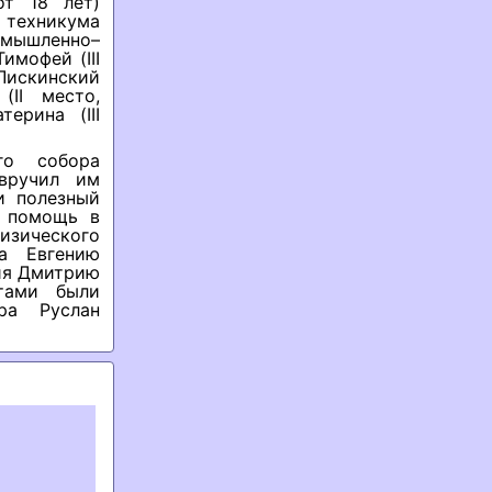
от 18 лет)
 техникума
мышленно–
имофей (III
 Лискинский
(II место,
ерина (III
го собора
вручил им
и полезный
ю помощь в
зического
ма Евгению
ия Дмитрию
тами были
ра Руслан