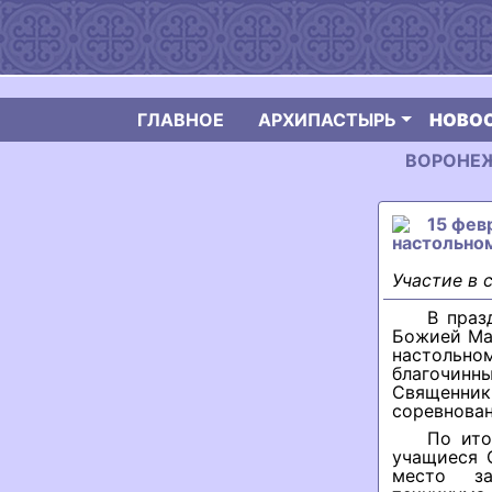
ГЛАВНОЕ
АРХИПАСТЫРЬ
НОВО
ВОРОНЕЖС
15 фев
настольно
Участие в 
В праз
Божией Мат
настольн
благочинн
Священни
соревнован
По ито
учащиеся 
место за