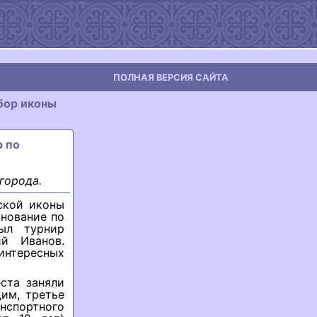
ПОЛНАЯ ВЕРСИЯ САЙТА
бор иконы
р по
города.
ской иконы
внование по
ыл турнир
ий Иванов.
нтересных
ста заняли
им, третье
спортного