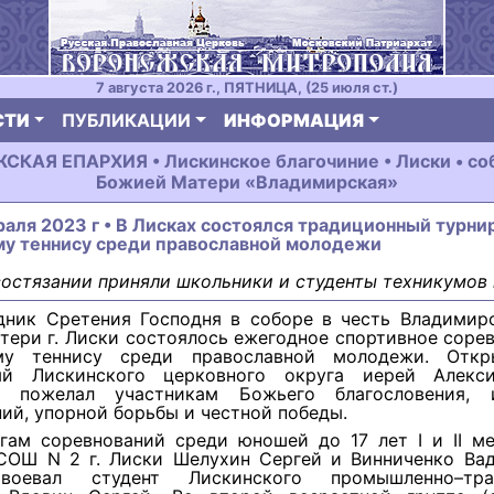
7 августа 2026 г., ПЯТНИЦА, (25 июля ст.)
СТИ
ПУБЛИКАЦИИ
ИНФОРМАЦИЯ
КАЯ ЕПАРХИЯ • Лискинское благочиние • Лиски • со
Божией Матери «Владимирская»
раля 2023 г • В Лисках состоялся традиционный турни
му теннису среди православной молодежи
состязании приняли школьники и студенты техникумов 
дник Сретения Господня в соборе в честь Владимир
ери г. Лиски состоялось ежегодное спортивное соре
ому теннису среди православной молодежи. Откр
ый Лискинского церковного округа иерей Алекс
к пожелал участникам Божьего благословения, и
ий, упорной борьбы и честной победы.
гам соревнований среди юношей до 17 лет I и II ме
СОШ N 2 г. Лиски Шелухин Сергей и Винниченко Вад
воевал студент Лискинского промышленно–тран