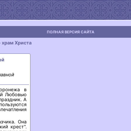
ПОЛНАЯ ВЕРСИЯ САЙТА
 хpам Хpиста
ой
лавной
оронежа в
ой Любовью
праздник. А
пользуются
ечатления
зчика. Она
ий крест".