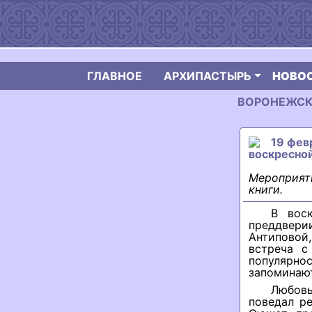
ГЛАВНОЕ
АРХИПАСТЫРЬ
НОВО
ВОРОНЕЖСКАЯ
19 фев
воскресно
Мероприяти
книги.
В вос
преддвери
Антиповой,
встреча с
популярн
запоминают
Любовь
поведал р