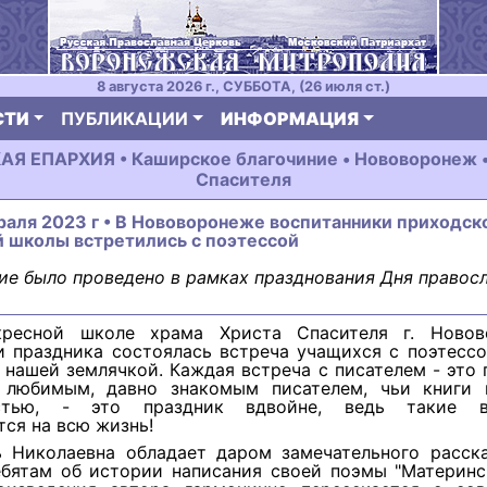
8 августа 2026 г., СУББОТА, (26 июля ст.)
СТИ
ПУБЛИКАЦИИ
ИНФОРМАЦИЯ
 ЕПАРХИЯ • Каширское благочиние • Hововоpонеж •
Спасителя
раля 2023 г • В Нововоронеже воспитанники приходск
й школы встретились с поэтессой
е было проведено в рамках празднования Дня правос
кресной школе храма Христа Спасителя г. Новов
и праздника состоялась встреча учащихся с поэтесс
 нашей землячкой. Каждая встреча с писателем - это 
 любимым, давно знакомым писателем, чьи книги 
остью, - это праздник вдвойне, ведь такие вп
ся на всю жизнь!
 Николаевна обладает даром замечательного расска
ебятам об истории написания своей поэмы "Материнск