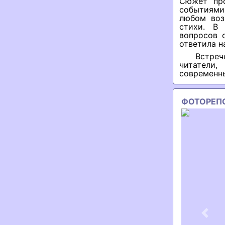
Сюжет про
событиями
любом воз
стихи. В
вопросов 
ответила н
Встре
читатели
современн
ФОТОРЕП
Previ