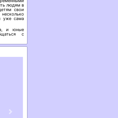
временными
ть людям в
детям свои
несколько
м уже сама
а, и юные
бщаться с
Next