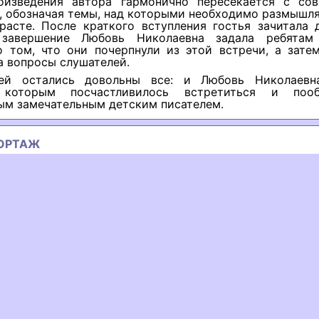
изведения автора гармонично пересекается с со
, обозначая темы, над которыми необходимо размышля
расте. После краткого вступления гостья зачитала 
 завершение Любовь Николаевна задала ребятам 
о том, что они почерпнули из этой встречи, а зате
а вопросы слушателей.
чей остались довольны все: и Любовь Николаевн
, которым посчастливилось встретиться и поо
ым замечательным детским писателем.
ОРТАЖ
ous