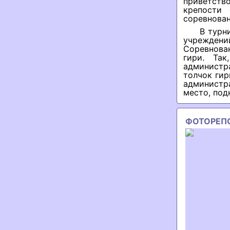
приветств
крепости
соревнован
В турн
учреждени
Соревнован
гири. Так
администр
толчок гир
администр
место, под
ФОТОРЕП