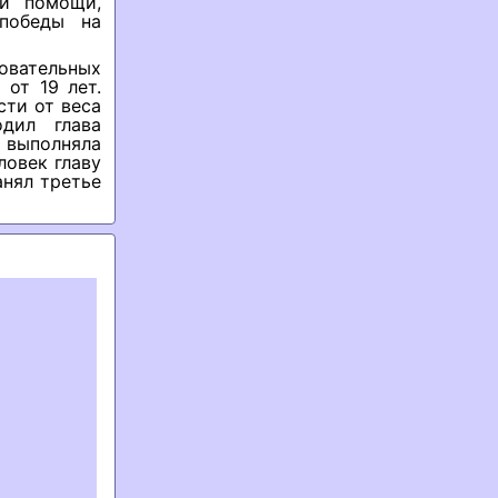
ей помощи,
победы на
зовательных
от 19 лет.
сти от веса
одил глава
 выполняла
ловек главу
нял третье