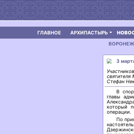
ГЛАВНОЕ
АРХИПАСТЫРЬ
НОВО
ВОРОНЕЖСК
3 март
Участников
святителя 
Стефан Не
В спор
главы адм
Александр
который п
операции.
По при
настоятель
Дзержинс