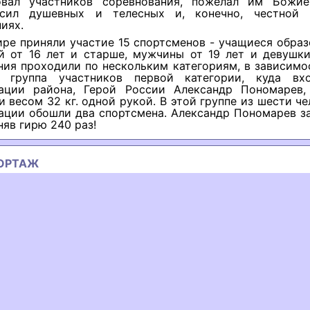
овал участников соревнования, пожелал им Божи
 сил душевных и телесных и, конечно, честной 
иях.
ире приняли участие 15 спортсменов - учащиеся обра
й от 16 лет и старше, мужчины от 19 лет и девушки 
ия проходили по нескольким категориям, в зависимо
, группа участников первой категории, куда вх
ации района, Герой России Александр Пономарев,
и весом 32 кг. одной рукой. В этой группе из шести че
ации обошли два спортсмена. Александр Пономарев за
няв гирю 240 раз!
ОРТАЖ