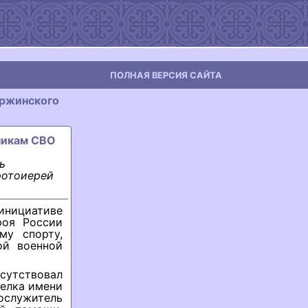
ПОЛНАЯ ВЕРСИЯ САЙТА
ержинского
тникам СВО
ь
ротоиерей
инициативе
роя России
му спорту,
ой военной
сутствовал
селка имени
служитель