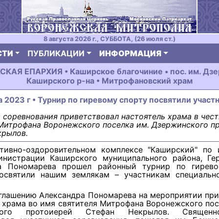
8 августа 2026 г., СУББОТА, (26 июля ст.)
СТИ
ПУБЛИКАЦИИ
ИНФОРМАЦИЯ
АЯ ЕПАРХИЯ • Каширское благочиние • пос. им. Дз
Каширского р-на • Митрофановский храм
а 2023 г • Турнир по гиревому спорту посвятили учас
 соревнования приветствовал настоятель храма в чест
Митрофана Воронежского поселка им. Дзержинского п
крылов.
тивно-оздоровительном комплексе "Каширский" по 
инистрации Каширского муниципального района, Ге
а Пономарева прошел районный турнир по гирево
освятили нашим землякам – участникам специальн
глашению Александра Пономарева на мероприятии при
 храма во имя святителя Митрофана Воронежского по
кого протоиерей Стефан Некрылов. Священно