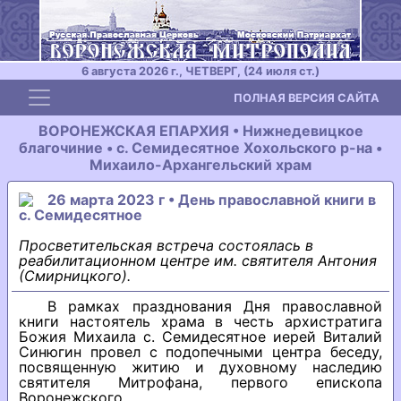
6 августа 2026 г., ЧЕТВЕРГ, (24 июля ст.)
Toggle navigation
ПОЛНАЯ ВЕРСИЯ САЙТА
ВОРОНЕЖСКАЯ ЕПАРХИЯ • Нижнедевицкое
благочиние • с. Семидесятное Хохольского р-на •
Михаило-Архангельский храм
26 марта 2023 г • День православной книги в
с. Семидесятное
Просветительская встреча состоялась в
реабилитационном центре им. святителя Антония
(Смирницкого).
В рамках празднования Дня православной
книги настоятель храма в честь архистратига
Божия Михаила с. Семидесятное иерей Виталий
Синюгин провел с подопечными центра беседу,
посвященную житию и духовному наследию
святителя Митрофана, первого епископа
Воронежского.