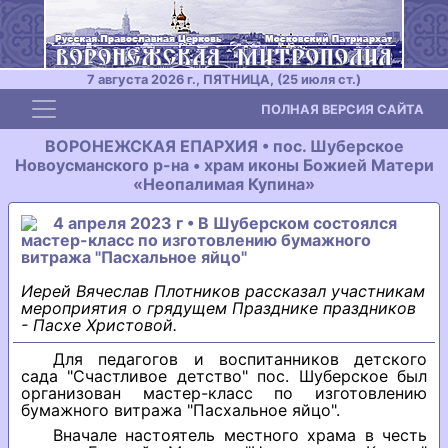
7 августа 2026 г., ПЯТНИЦА, (25 июля ст.)
Toggle navigation
ПОЛНАЯ ВЕРСИЯ САЙТА
ВОРОНЕЖСКАЯ ЕПАРХИЯ • пос. Шуберское
Новоусманского р-на • храм иконы Божией Матери
«Неопалимая Купина»
4 апреля 2023 г • В Шуберском состоялся
мастер-класс по изготовлению бумажного
витража "Пасхальное яйцо"
Иерей Вячеслав Плотников рассказал участникам
мероприятия о грядущем Празднике праздников
- Пасхе Христовой.
Для педагогов и воспитанников детского
сада "Счастливое детство" пос. Шуберское был
организован мастер-класс по изготовлению
бумажного витража "Пасхальное яйцо".
Вначале настоятель местного храма в честь