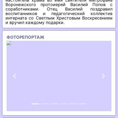
настоятель храма во имя святителя Митрофана
Воронежского протоиерей Василий Попов с
соработниками. Отец Василий поздравил
воспитанников и педагогический коллектив
интерната со Светлым Христовым Воскресением
и вручил каждому подарки.
ФОТОРЕПОРТАЖ
Previous
Next