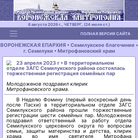
6 августа 2026 г., ЧЕТВЕРГ, (24 июля ст.)
Toggle navigation
ПОЛНАЯ ВЕРСИЯ САЙТА
ВОРОНЕЖСКАЯ ЕПАРХИЯ • Семилукское благочиние •
г. Семилуки • Митрофановский храм
23 апреля 2023 г • В территориальном
отделе ЗАГС Семилукского района состоялась
торжественная регистрация семейных пар
Молодоженов поздравил клирик
Митрофановского храма.
В Неделю Фомину (первый воскресный день
после Пасхи) в территориальном отделе ЗАГС
Семилукского района прошли торжественные
регистрации шести семейных пар. Молодоженов
поздравил ответственный за работу отдела
Семилукского церковного округа по вопросам
семьи, защиты материнства и детства, клирик
храма во имя святителя Митрофана