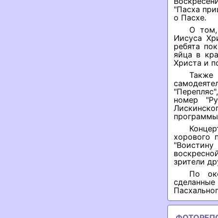
Воскресен
"Пасха при
о Пасхе.
О том,
Иисуса Хр
ребята пок
яйца в кр
Христа и п
Также
самодеяте
"Перепляс
номер "Ру
Лискинско
программы 
Концер
хорового 
"Воистину
воскресно
зрители др
По ок
сделанны
Пасхальног
ФОТОРЕП