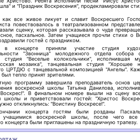
ие Христово. Ребята исполнили песни "Иисус Христос
шла" и "Праздник Воскресения", продекламировали ст
 как все живое ликует и славит Воскресшего Госп
иста повествовалось в театрализованном представле
азали сценку, которая рассказывала о чуде превращ
асное, пасхальное. Затем учащиеся прочли стихи о В
оздравили гостей с праздником.
 в концерте приняли участие студия худож
льности "Звонница" молодежного отдела собора
", студия "Веселые колокольчики", исполнившая м
сская мозаика", танцевальная студия "Хорошее н
го ЦРТДЮ с танцевальной композицией "Ангелы". Ка
был тепло принят зрителями.
тную программу завершила преподаватель основ це
пения воскресной школы Татьяна Данилова, исполни
 Воскрес!". В финальном номере вышли на сцену вс
й школы и приветствовали гостей: "Христос Воскрес
ужно откликнулись: "Воистину Воскресе!".
ончании концерта гостям были розданы Пасхаль
е учащимися воскресной школы, после чего все 
о концерта были приглашены на праздничную трапезу.
ОРТАЖ