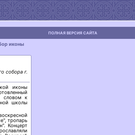
ПОЛНАЯ ВЕРСИЯ САЙТА
бор иконы
о собора г.
ской иконы
отовленный
м словом к
сной школы
воскресной
е", тропарь
". Концерт
ославляли