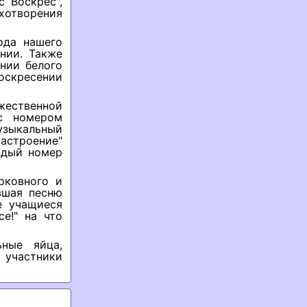
 Воскрес",
ихотворения
ода нашего
нии. Также
ении белого
оскресении
ественной
 с номером
узыкальный
астроение"
ждый номер
рковного и
вшая песню
е учащиеся
е!" на что
ные яйца,
участники