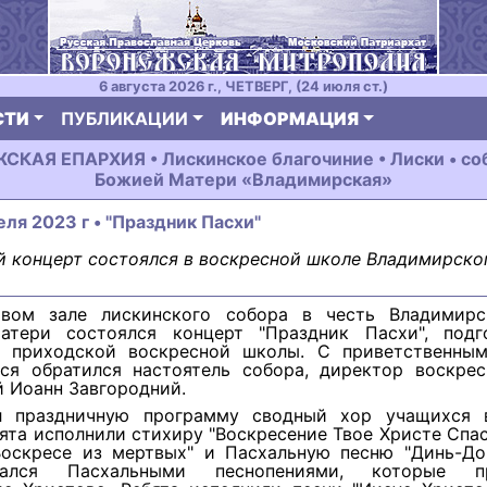
6 августа 2026 г., ЧЕТВЕРГ, (24 июля ст.)
СТИ
ПУБЛИКАЦИИ
ИНФОРМАЦИЯ
КАЯ ЕПАРХИЯ • Лискинское благочиние • Лиски • со
Божией Матери «Владимирская»
еля 2023 г • "Праздник Пасхи"
 концерт состоялся в воскресной школе Владимирског
овом зале лискинского собора в честь Владимир
тери состоялся концерт "Праздник Пасхи", подг
 приходской воскресной школы. С приветственны
ся обратился настоятель собора, директор воскре
 Иоанн Завгородний.
л праздничную программу сводный хор учащихся 
ята исполнили стихиру "Воскресение Твое Христе Спас
Воскресе из мертвых" и Пасхальную песню "Динь-Дон
дался Пасхальными песнопениями, которые пр