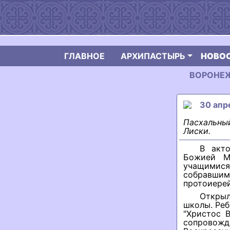
ГЛАВНОЕ
АРХИПАСТЫРЬ
НОВО
ВОРОНЕЖС
30 апр
Пасхальный
Лиски.
В акт
Божией Ма
учащимися
собравшим
протоиерей
Откры
школы. Реб
"Христос 
сопровож