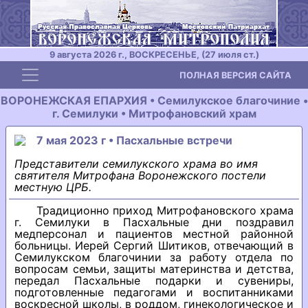
9 августа 2026 г., ВОСКРЕСЕНЬЕ, (27 июля ст.)
Toggle navigation
ПОЛНАЯ ВЕРСИЯ САЙТА
ВОРОНЕЖСКАЯ ЕПАРХИЯ • Семилукское благочиние •
г. Семилуки • Митрофановский храм
7 мая 2023 г • Пасхальные встречи
Представители семилукского храма во имя
святителя Митрофана Воронежского постели
местную ЦРБ.
Традиционно приход Митрофановского храма
г. Семилуки в Пасхальные дни поздравил
медперсонал и пациентов местной районной
больницы. Иерей Сергий Шитиков, отвечающий в
Семилукском благочинии за работу отдела по
вопросам семьи, защиты материнства и детства,
передал Пасхальные подарки и сувениры,
подготовленные педагогами и воспитанниками
воскресной школы, в роддом, гинекологическое и