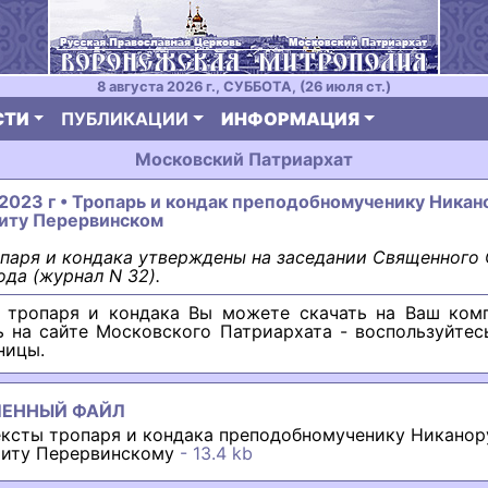
8 августа 2026 г., СУББОТА, (26 июля ст.)
СТИ
ПУБЛИКАЦИИ
ИНФОРМАЦИЯ
Московский Патриархат
 2023 г • Тропарь и кондак преподобномученику Никан
иту Перервинском
паря и кондака утверждены на заседании Священного 
ода (журнал N 32).
 тропаря и кондака Вы можете скачать на Ваш ком
ь на сайте Московского Патриархата - воспользуйтес
ницы.
ЛЕННЫЙ ФАЙЛ
ексты тропаря и кондака преподобномученику Никанор
иту Перервинскому
- 13.4 kb