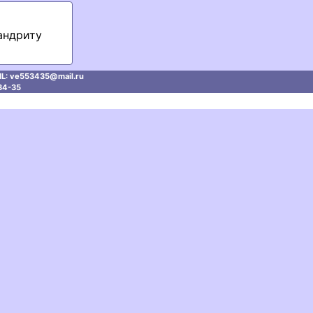
андриту
L: ve553435@mаil.ru
34-35