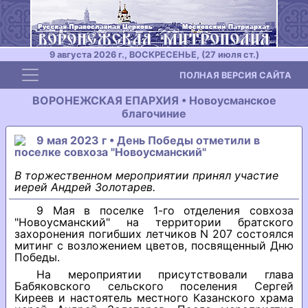
9 августа 2026 г., ВОСКРЕСЕНЬЕ, (27 июля ст.)
Toggle navigation
ПОЛНАЯ ВЕРСИЯ САЙТА
ВОРОНЕЖСКАЯ ЕПАРХИЯ • Новоусманское
благочиние
9 мая 2023 г • День Победы отметили в
поселке совхоза "Новоусманский"
В торжественном мероприятии принял участие
иерей Андрей Золотарев.
9 Мая в поселке 1-го отделения совхоза
"Новоусманский" на территории братского
захоронения погибших летчиков N 207 состоялся
митинг с возложением цветов, посвященный Дню
Победы.
На мероприятии присутствовали глава
Бабяковского сельского поселения Сергей
Киреев и настоятель местного Казанского храма