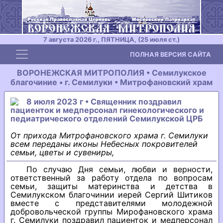
7 августа 2026 г., ПЯТНИЦА, (25 июля ст.)
Toggle navigation
ПОЛНАЯ ВЕРСИЯ САЙТА
ВОРОНЕЖСКАЯ МИТРОПОЛИЯ • Семилукское
благочиние • г. Семилуки • Митрофановский храм
8 июля 2023 г • Священник поздравил
пациенток и медперсонал гинекологического и
педиатрического отделений Семилукской ЦРБ
От прихода Митрофановского храма г. Семилуки
всем переданы иконы Небесных покровителей
семьи, цветы и сувениры,
По случаю Дня семьи, любви и верности,
ответственный за работу отдела по вопросам
семьи, защиты материнства и детства в
Семилукском благочинии иерей Сергий Шитиков
вместе с представителями молодежной
добровольческой группы Мирофановского храма
г. Семилуки поздравил пациенток и медперсонал