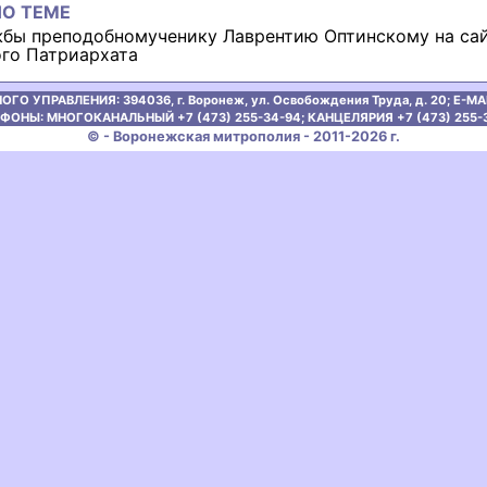
О ТЕМЕ
жбы преподобномученику Лаврентию Оптинскому на са
го Патриархата
ОГО УПРАВЛЕНИЯ:
394036, г. Воронеж, ул. Освобождения Труда, д. 20;
E-MAI
ФОНЫ: МНОГОКАНАЛЬНЫЙ +7 (473) 255-34-94;
КАНЦЕЛЯРИЯ +7 (473) 255-
© - Воронежская митрополия - 2011-2026 г.