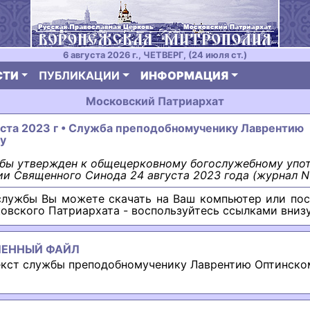
6 августа 2026 г., ЧЕТВЕРГ, (24 июля ст.)
СТИ
ПУБЛИКАЦИИ
ИНФОРМАЦИЯ
Московский Патриархат
уста 2023 г • Служба преподобномученику Лаврентию
у
жбы утвержден к общецерковному богослужебному упо
ии Священного Синода 24 августа 2023 года (журнал N 
службы Вы можете скачать на Ваш компьютер или пос
овского Патриархата - воспользуйтесь ссылками вниз
ЛЕННЫЙ ФАЙЛ
екст cлужбы преподобномученику Лаврентию Оптинско