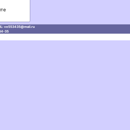
йте
L: ve553435@mаil.ru
34-35