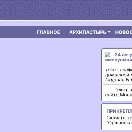
ГЛАВНОЕ
АРХИПАСТЫРЬ
НОВО
24 авг
именуемой
Текст акаф
домашней м
(журнал N 
Текст 
сайте Моск
ПРИКРЕП
Скачать т
"Оршанска