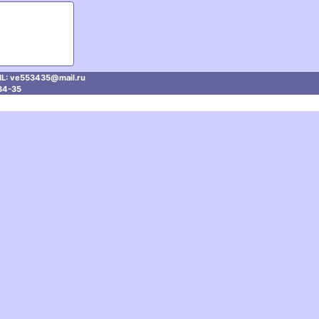
й
L: ve553435@mаil.ru
34-35