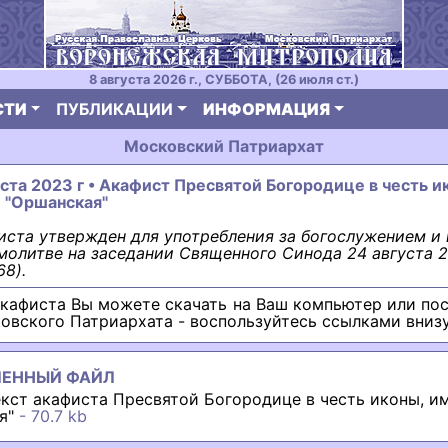
8 августа 2026 г., СУББОТА, (26 июля ст.)
СТИ
ПУБЛИКАЦИИ
ИНФОРМАЦИЯ
Московский Патриархат
уста 2023 г • Акафист Пресвятой Богородице в честь и
 "Оршанская"
иста утвержден для употребления за богослужением и 
олитве на заседании Священного Синода 24 августа 2
68).
акафиста Вы можете скачать на Ваш компьютер или по
овского Патриархата - воспользуйтесь ссылками вниз
ЛЕННЫЙ ФАЙЛ
екст акафиста Пресвятой Богородице в честь иконы, и
я"
- 70.7 kb