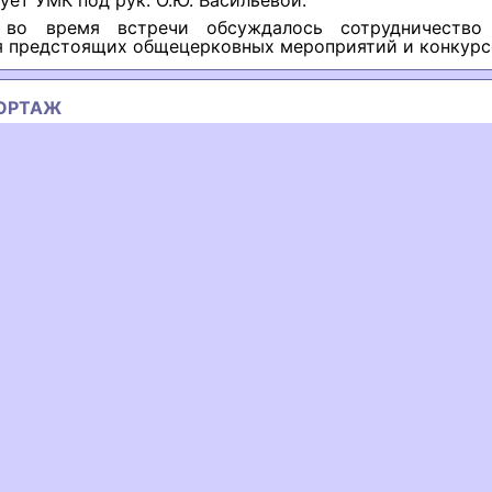
ует УМК под рук. О.Ю. Васильевой.
 во время встречи обсуждалось сотрудничество
я предстоящих общецерковных мероприятий и конкурс
ОРТАЖ
ous