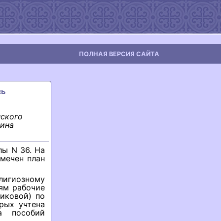
ПОЛНАЯ ВЕРСИЯ САЙТА
сь
нского
рина
ы N 36. На
мечен план
елигиозному
ям рабочие
иковой) по
рых учтена
а пособий