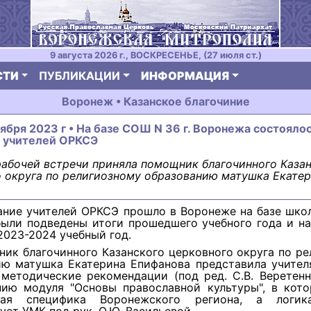
9 августа 2026 г., ВОСКРЕСЕНЬЕ, (27 июля ст.)
СТИ
ПУБЛИКАЦИИ
ИНФОРМАЦИЯ
Воронеж • Казанское благочиние
тября 2023 г • На базе СОШ N 36 г. Воронежа состояло
 учителей ОРКСЭ
рабочей встречи приняла помощник благочинного Каза
 округа по религиозному образованию матушка Екате
ние учителей ОРКСЭ прошло в Воронеже на базе школ
были подведены итоги прошедшего учебного года и на
2023-2024 учебный год.
ик благочинного Казанского церковного округа по р
ию матушка Екатерина Епифанова представила учител
 методические рекомендации (под ред. С.В. Веретенн
нию модуля "Основы православной культуры", в кото
ьная специфика Воронежского региона, а логик