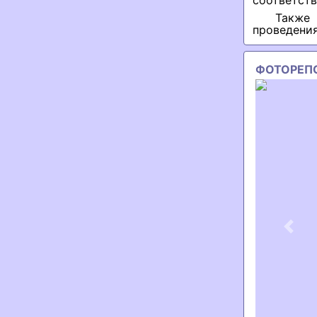
соответств
Также
проведени
ФОТОРЕП
Previ