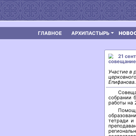
ГЛАВНОЕ
АРХИПАСТЫРЬ
НОВО
21 сен
совещание
Участие в 
церковного
Епифанова.
Совеща
собрании 
работы на 
Помощн
образован
тетради и
преподава
регионал