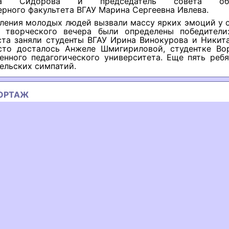
вна Сидорова и председатель совета обу
рного факультета ВГАУ Марина Сергеевна Ивлева.
ления молодых людей вызвали массу ярких эмоций у 
 творческого вечера были определены победители
ста заняли студенты ВГАУ Ирина Винокурова и Никита
сто досталось Анжеле Шмигириловой, студентке Во
енного педагогического университета. Еще пять реб
ельских симпатий.
ОРТАЖ
ous