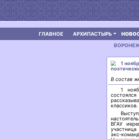
ГЛАВНОЕ
АРХИПАСТЫРЬ
НОВО
ВОРОНЕЖС
1 нояб
поэтическ
В состав ж
1 ноя
состоялся
рассказыв
классиков.
Выступ
настоятел
ВГАУ иере
участница 
экс-коман