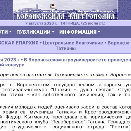
7 августа 2026 г., ПЯТНИЦА, (25 июля ст.)
СТИ
ПУБЛИКАЦИИ
ИНФОРМАЦИЯ
КАЯ ЕПАРХИЯ • Центральное благочиние • Воронеж •
Татианы
ря 2023 г • В Воронежском агроуниверситете проведен
ий конкурс
юри вошел настоятель Татианинского храма г. Воронеж
бря в Воронежском государственном аграрном ун
 фестиваль-конкурс "Поэзия – душа святая". Студ
али стихи – как собственного сочинения, так и пр
ления молодых людей оценивало жюри, в состав кото
ь храма св. мученицы Татианы и Крестовоздвиженс
й Федор Кытманов, преподаватель юридических д
поэтического клуба "Левобережье" Татьяна Геннадье
дир студенческого социального отряда "Росток