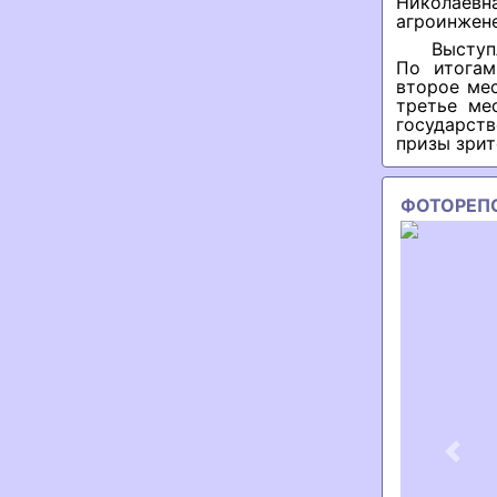
Николае
агроинжене
Выступ
По итогам
второе ме
третье ме
государств
призы зрит
ФОТОРЕП
Previ