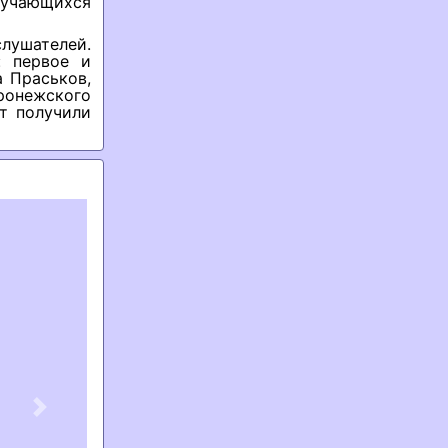
чающихся
слушателей.
: первое и
 Праськов,
ронежского
ят получили
Next