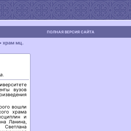
ПОЛНАЯ ВЕРСИЯ САЙТА
 храм мц.
а.
иверситете
енты вузов
оизведения
рого вошли
кого храма
исциплин и
вна Ланина,
" Светлана