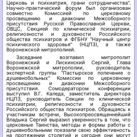
Церковь и психиатрия, грани сотрудничества".
Научно-практический форум был организован
совместно Комиссией по церковному
просвещению и диаконии Межсоборного
присутствия Русской Православной Церкви,
ОВЦС, Секцией по клинической психиатрии,
религиозности и духовности Российского
общества психиатров и ФГБНУ "Научный центр
психического здоровья" (НЦПЗ), а также
Воронежской митрополией.
Заседание возглавил митрополит
Воронежский и Лискинский Сергий, Глава
Воронежской митрополии, руководитель
экспертной группы "Пастырское попечение о
душевнобольных" Комиссии по церковному
просвещению и диаконии Межсоборного
присутствия. Сомодератором конференции
выступил В.Г. Каледа, заместитель директора
НЦПЗ, руководитель Секции по клинической
психиатрии, религиозности и духовности
Российского общества психиатров. Обращаясь к
участникам встречи, Высокопреосвященнейший
Владыка Сергий выразил уверенность в том, что
церковные Таинства, методы и формы работы с
душевнобольными показали свою эффективность
на протяжении столетий и сегодня они могут