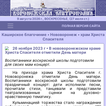
9 августа 2026 г., ВОСКРЕСЕНЬЕ, (27 июля ст.)
Toggle navigation
ПОЛНАЯ ВЕРСИЯ САЙТА
Каширское благочиние • Hововоpонеж • хpам Хpиста
Спасителя
26 ноября 2023 г • В нововоронежском храме
Христа Спасителя отметили День матери
Воспитанники воскресной школы подготовили
для своих мам концерт.
На приходе храма Христа Спасителя г.
Нововоронежа отметили День матери.
Воспитанники воскресной школы подготовили
праздничный концерт: дети исполнили песни,
прочитали стихи, танцевали и представили
театрализованные сценки на духовно-
нравственную тематику.
Кульминацией торжества стало награждение