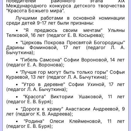
победителей районного этапа XIХ
Международного конкурса детского творчества
"Красота Божьего мира".
Лучшими работами в основной номинации
среди детей 9-17 лет были признаны:
• "Я предаюсь своим мечтам" Ульяны
Телковой, 16 лет (педагог Е. В. Косырева);
• "Церковь Покрова Пресвятой Богородицы"
Дарины Фоминовой, 17 лет (педагог Л. А.
Бычуткина);
• "Гибель Самсона" Софии Вороновой, 14 лет
(педагог Е. А. Воронова);
• "Лучше гор могут быть только горы" Софьи
Кураевой, 13 лет (педагог Л. А. Бычуткина);
• "Утро в деревне" Софии Ухиной, 17 лет
(педагог Л. А. Бычуткина);
• "Красота" Виктории Ушаковой, 11 лет
(педагог Е. В. Буря);
• "Дорога к храму" Анастасии Андреевой, 9
лет (педагог К. В. Андреева);
• "Родина" Олеси Клейменовой, 11 лет
(педагог Е. В. Буря);