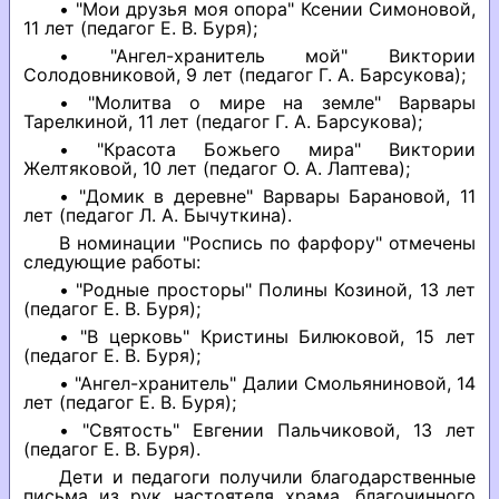
• "Мои друзья моя опора" Ксении Симоновой,
11 лет (педагог Е. В. Буря);
• "Ангел-хранитель мой" Виктории
Солодовниковой, 9 лет (педагог Г. А. Барсукова);
• "Молитва о мире на земле" Варвары
Тарелкиной, 11 лет (педагог Г. А. Барсукова);
• "Красота Божьего мира" Виктории
Желтяковой, 10 лет (педагог О. А. Лаптева);
• "Домик в деревне" Варвары Барановой, 11
лет (педагог Л. А. Бычуткина).
В номинации "Роспись по фарфору" отмечены
следующие работы:
• "Родные просторы" Полины Козиной, 13 лет
(педагог Е. В. Буря);
• "В церковь" Кристины Билюковой, 15 лет
(педагог Е. В. Буря);
• "Ангел-хранитель" Далии Смольяниновой, 14
лет (педагог Е. В. Буря);
• "Святость" Евгении Пальчиковой, 13 лет
(педагог Е. В. Буря).
Дети и педагоги получили благодарственные
письма из рук настоятеля храма, благочинного