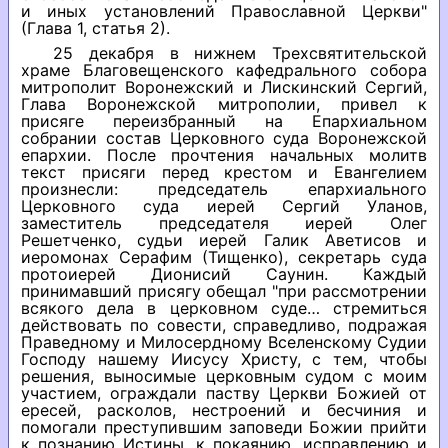
и иных установлений Православной Церкви"
(Глава 1, статья 2).
25 декабря в нижнем Трехсвятительской
храме Благовещенского кафедрального собора
митрополит Воронежский и Лискинский Сергий,
Глава Воронежской митрополии, привел к
присяге переизбранный на Епархиальном
собрании состав Церковного суда Воронежской
епархии. После прочтения начальных молитв
текст присяги перед крестом и Евангелием
произнесли: председатель епархиального
Церковного суда иерей Сергий Уланов,
заместитель председателя иерей Олег
Решетченко, судьи иерей Галик Аветисов и
иеромонах Серафим (Тищенко), секретарь суда
протоиерей Дионисий Саунин. Каждый
принимавший присягу обещал "при рассмотрении
всякого дела в церковном суде… стремиться
действовать по совести, справедливо, подражая
Праведному и Милосердному Вселенскому Судии
Господу нашему Иисусу Христу, с тем, чтобы
решения, выносимые церковным судом с моим
участием, ограждали паству Церкви Божией от
ересей, расколов, нестроений и бесчиния и
помогали преступившим заповеди Божии прийти
к познанию Истины, к покаянию, исправлению и