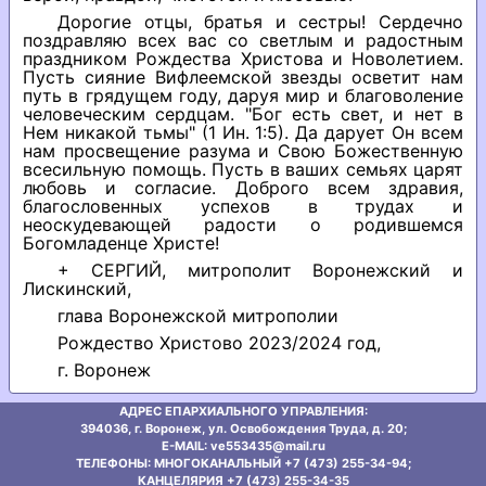
Дорогие отцы, братья и сестры! Сердечно
поздравляю всех вас со светлым и радостным
праздником Рождества Христова и Новолетием.
Пусть сияние Вифлеемской звезды осветит нам
путь в грядущем году, даруя мир и благоволение
человеческим сердцам. "Бог есть свет, и нет в
Нем никакой тьмы" (1 Ин. 1:5). Да дарует Он всем
нам просвещение разума и Свою Божественную
всесильную помощь. Пусть в ваших семьях царят
любовь и согласие. Доброго всем здравия,
благословенных успехов в трудах и
неоскудевающей радости о родившемся
Богомладенце Христе!
+ СЕРГИЙ, митрополит Воронежский и
Лискинский,
глава Воронежской митрополии
Рождество Христово 2023/2024 год,
г. Воронеж
АДРЕС ЕПАРХИАЛЬНОГО УПРАВЛЕНИЯ:
394036, г. Воронеж, ул. Освобождения Труда, д. 20;
E-MAIL: ve553435@mаil.ru
ТЕЛЕФОНЫ: МНОГОКАНАЛЬНЫЙ +7 (473) 255-34-94;
КАНЦЕЛЯРИЯ +7 (473) 255-34-35