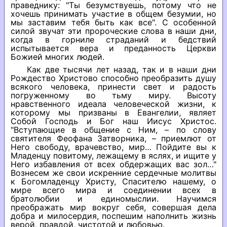
праведнику: "Ты безумствуешь, потому что не
хочешь принимать участие в общем безумии, но
мы заставим тебя быть как все". С особенной
силой звучат эти пророческие слова в наши дни,
когда в горниле страданий и бедствий
испытывается вера и преданность Церкви
Божией многих людей.
Как две тысячи лет назад, так и в наши дни
Рождество Христово способно преобразить душу
всякого человека, принести свет и радость
погруженному во тьму миру. Высоту
нравственного идеала человеческой жизни, к
которому мы призваны в Евангелии, являет
Собой Господь и Бог наш Иисус Христос.
"Вступающие в общение с Ним, – по слову
святителя Феофана Затворника, – приемлют от
Него свободу, врачевство, мир… Пойдите вы к
Младенцу повитому, лежащему в яслях, и ищите у
Него избавления от всех обдержащих вас зол…"
Вознесем же свои искренние сердечные молитвы
к Богомладенцу Христу, Спасителю нашему, о
мире всего мира и соединении всех в
братолюбии и единомыслии. Научимся
преображать мир вокруг себя, совершая дела
добра и милосердия, поспешим наполнить жизнь
верой, правдой, чистотой и любовью.