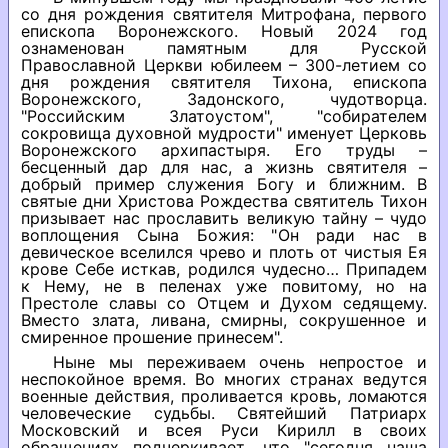
со дня рождения святителя Митрофана, первого
епископа Воронежского. Новый 2024 год
ознаменован памятным для Русской
Православной Церкви юбилеем – 300-летием со
дня рождения святителя Тихона, епископа
Воронежского, Задонского, чудотворца.
"Российским Златоустом", "собирателем
сокровища духовной мудрости" именует Церковь
Воронежского архипастыря. Его труды –
бесценный дар для нас, а жизнь святителя –
добрый пример служения Богу и ближним. В
святые дни Христова Рождества святитель Тихон
призывает нас прославить великую тайну – чудо
воплощения Сына Божия: "Он ради нас в
девическое вселился чрево и плоть от чистыя Ея
крове Себе исткав, родился чудесно… Припадем
к Нему, не в пеленах уже повитому, но на
Престоле славы со Отцем и Духом седящему.
Вместо злата, ливана, смирны, сокрушенное и
смиренное прошение принесем".
Ныне мы переживаем очень непростое и
неспокойное время. Во многих странах ведутся
военные действия, проливается кровь, ломаются
человеческие судьбы. Святейший Патриарх
Московский и всея Руси Кирилл в своих
обращениях подчеркивает, что "сегодня наша