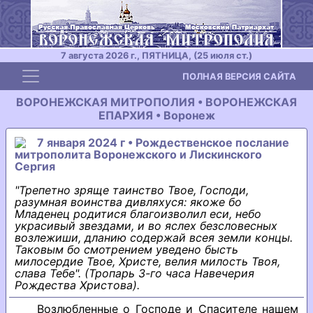
7 августа 2026 г., ПЯТНИЦА, (25 июля ст.)
Toggle navigation
ПОЛНАЯ ВЕРСИЯ САЙТА
ВОРОНЕЖСКАЯ МИТРОПОЛИЯ • ВОРОНЕЖСКАЯ
ЕПАРХИЯ • Воронеж
7 января 2024 г • Рождественское послание
митрополита Воронежского и Лискинского
Сергия
"Трепетно зряще таинство Твое, Господи,
разумная воинства дивляхуся: якоже бо
Младенец родитися благоизволил еси, небо
украсивый звездами, и во яслех безсловесных
возлежиши, дланию содержай всея земли концы.
Таковым бо смотрением уведено бысть
милосердие Твое, Христе, велия милость Твоя,
слава Тебе". (Тропарь 3-го часа Навечерия
Рождества Христова).
Возлюбленные о Господе и Спасителе нашем