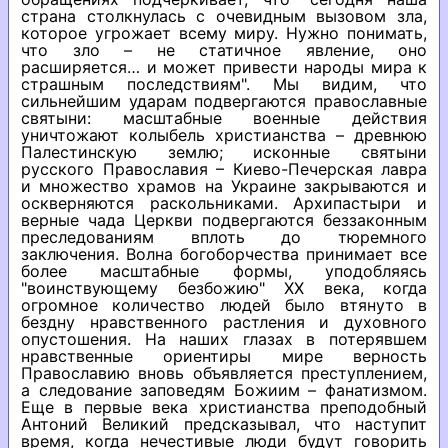
страна столкнулась с очевидным вызовом зла,
которое угрожает всему миру. Нужно понимать,
что зло – не статичное явление, оно
расширяется… и может привести народы мира к
страшным последствиям". Мы видим, что
сильнейшим ударам подвергаются православные
святыни: масштабные военные действия
уничтожают колыбель христианства – древнюю
Палестинскую землю; исконные святыни
русского Православия – Киево-Печерская лавра
и множество храмов на Украине закрываются и
оскверняются раскольниками. Архипастыри и
верные чада Церкви подвергаются беззаконным
преследованиям вплоть до тюремного
заключения. Волна богоборчества принимает все
более масштабные формы, уподобляясь
"воинствующему безбожию" ХХ века, когда
огромное количество людей было втянуто в
бездну нравственного растления и духовного
опустошения. На наших глазах в потерявшем
нравственные ориентиры мире верность
Православию вновь объявляется преступлением,
а следование заповедям Божиим – фанатизмом.
Еще в первые века христианства преподобный
Антоний Великий предсказывал, что наступит
время, когда нечестивые люди будут говорить