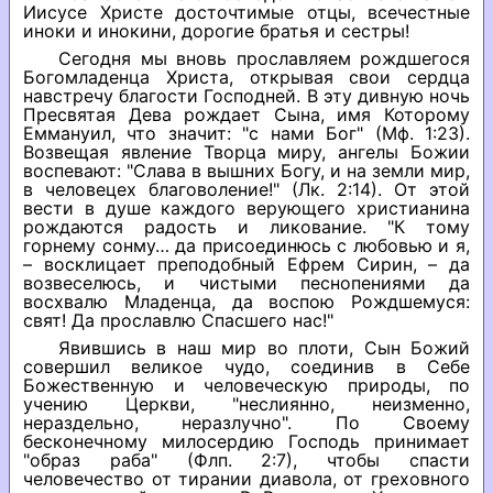
Иисусе Христе досточтимые отцы, всечестные
иноки и инокини, дорогие братья и сестры!
Сегодня мы вновь прославляем рождшегося
Богомладенца Христа, открывая свои сердца
навстречу благости Господней. В эту дивную ночь
Пресвятая Дева рождает Сына, имя Которому
Еммануил, что значит: "с нами Бог" (Мф. 1:23).
Возвещая явление Творца миру, ангелы Божии
воспевают: "Слава в вышних Богу, и на земли мир,
в человецех благоволение!" (Лк. 2:14). От этой
вести в душе каждого верующего христианина
рождаются радость и ликование. "К тому
горнему сонму… да присоединюсь с любовью и я,
– восклицает преподобный Ефрем Сирин, – да
возвеселюсь, и чистыми песнопениями да
восхвалю Младенца, да воспою Рождшемуся:
свят! Да прославлю Спасшего нас!"
Явившись в наш мир во плоти, Сын Божий
совершил великое чудо, соединив в Себе
Божественную и человеческую природы, по
учению Церкви, "неслиянно, неизменно,
нераздельно, неразлучно". По Своему
бесконечному милосердию Господь принимает
"образ раба" (Флп. 2:7), чтобы спасти
человечество от тирании диавола, от греховного