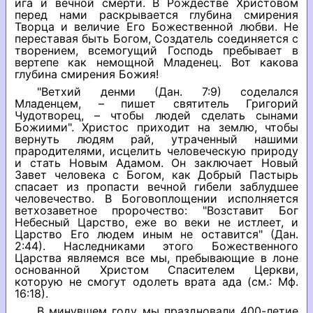
ига и вечной смерти. В Рождестве Христовом
перед нами раскрывается глубина смирения
Творца и величие Его Божественной любви. Не
переставая быть Богом, Создатель соединяется с
творением, всемогущий Господь пребывает в
вертепе как немощной Младенец. Вот какова
глубина смирения Божия!
"Ветхий денми (Дан. 7:9) соделался
Младенцем, – пишет святитель Григорий
Чудотворец, – чтобы людей сделать сынами
Божиими". Христос приходит на землю, чтобы
вернуть людям рай, утраченный нашими
прародителями, исцелить человеческую природу
и стать Новым Адамом. Он заключает Новый
Завет человека с Богом, как Добрый Пастырь
спасает из пропасти вечной гибели заблудшее
человечество. В Боговоплощении исполняется
ветхозаветное пророчество: "Возставит Бог
Небесный Царство, еже во веки не истлеет, и
Царство Его людем иным не оставится" (Дан.
2:44). Наследниками этого Божественного
Царства являемся все мы, пребывающие в лоне
основанной Христом Спасителем Церкви,
которую не смогут одолеть врата ада (см.: Мф.
16:18).
В минувшем году мы праздновали 400-летие