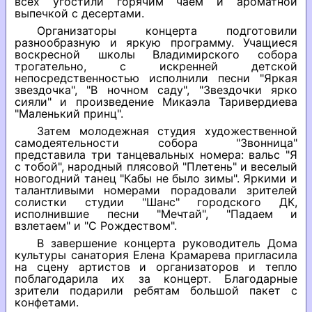
всех угостили горячим чаем и ароматной
выпечкой с десертами.
Организаторы концерта подготовили
разнообразную и яркую программу. Учащиеся
воскресной школы Владимирского собора
трогательно, с искренней детской
непосредственностью исполнили песни "Яркая
звездочка", "В ночном саду", "Звездочки ярко
сияли" и произведение Микаэла Таривердиева
"Маленький принц".
Затем молодежная студия художественной
самодеятельности собора "Звонница"
представила три танцевальных номера: вальс "Я
с тобой", народный плясовой "Плетень" и веселый
новогодний танец "Кабы не было зимы". Яркими и
талантливыми номерами порадовали зрителей
солистки студии "Шанс" городского ДК,
исполнившие песни "Мечтай", "Падаем и
взлетаем" и "С Рождеством".
В завершение концерта руководитель Дома
культуры санатория Елена Крамарева пригласила
на сцену артистов и организаторов и тепло
поблагодарила их за концерт. Благодарные
зрители подарили ребятам большой пакет с
конфетами.