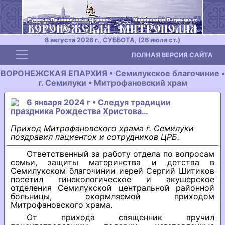
8 августа 2026 г., СУББОТА, (26 июля ст.)
Toggle navigation
ПОЛНАЯ ВЕРСИЯ САЙТА
ВОРОНЕЖСКАЯ ЕПАРХИЯ • Семилукское благочиние •
г. Семилуки • Митрофановский храм
6 января 2024 г • Следуя традиции
праздника Рождества Христова…
Приход Митрофановского храма г. Семилуки
поздравил пациенток и сотрудников ЦРБ.
Ответственный за работу отдела по вопросам
семьи, защиты материнства и детства в
Семилукском благочинии иерей Сергий Шитиков
посетил гинекологическое и акушерское
отделения Семилукской центральной районной
больницы, окормляемой приходом
Митрофановского храма.
От прихода священник вручил