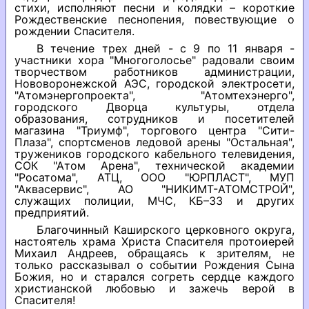
стихи, исполняют песни и колядки – короткие
Рождественские песнопения, повествующие о
рождении Спасителя.
В течение трех дней - с 9 по 11 января -
участники хора "Многоголосье" радовали своим
творчеством работников администрации,
Нововоронежской АЭС, городской электросети,
"Атомэнергопроекта", "Атомтехэнерго",
городского Дворца культуры, отдела
образования, сотрудников и посетителей
магазина "Триумф", торгового центра "Сити-
Плаза", спортсменов ледовой арены "Остальная",
тружеников городского кабельного телевидения,
СОК "Атом Арена", технической академии
"Росатома", АТЦ, ООО "ЮРПЛАСТ", МУП
"Аквасервис", АО "НИКИМТ-АТОМСТРОЙ",
служащих полиции, МЧС, КБ–33 и других
предприятий.
Благочинный Каширского церковного округа,
настоятель храма Христа Спасителя протоиерей
Михаил Андреев, обращаясь к зрителям, не
только рассказывал о событии Рождения Сына
Божия, но и старался согреть сердце каждого
христианской любовью и зажечь верой в
Спасителя!