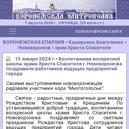
7 августа 2026 г., ПЯТНИЦА, (25 июля ст.)
Toggle navigation
ПОЛНАЯ ВЕРСИЯ САЙТА
ВОРОНЕЖСКАЯ ЕПАРХИЯ • Каширское благочиние •
Hововоpонеж • хpам Хpиста Спасителя
13 января 2024 г • Воспитанники воскресной
школы храма Христа Спасителя г. Нововоронежа
поздравили работников ведущих предприятий
города
Своими выступлениями нововоронежцев
радовали участники хора "Многоголосье".
Святки - радостные, праздничные дни между
Рождеством Христовым и Крещением. По
установившейся доброй традиции, воспитанники
воскресной школы храма Христа Спасителя г.
Нововоронежа поздравляют со светлым
праздником Рождества Христова сотрудников
ведущих предприятий города. Дети читают