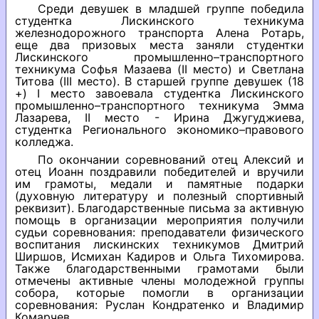
Среди девушек в младшей группе победила
студентка Лискинского техникума
железнодорожного транспорта Алена Ротарь,
еще два призовых места заняли студентки
Лискинского промышленно–транспортного
техникума Софья Мазаева (II место) и Светлана
Титова (III место). В старшей группе девушек (18
+) I место завоевала студентка Лискинского
промышленно–транспортного техникума Эмма
Лазарева, II место - Ирина Джугуджиева,
студентка Регионального экономико–правового
колледжа.
По окончании соревнований отец Алексий и
отец Иоанн поздравили победителей и вручили
им грамоты, медали и памятные подарки
(духовную литературу и полезный спортивный
реквизит). Благодарственные письма за активную
помощь в организации мероприятия получили
судьи соревнования: преподаватели физического
воспитания лискинских техникумов Дмитрий
Ширшов, Исмихан Кадиров и Ольга Тихомирова.
Также благодарственными грамотами были
отмечены активные члены молодежной группы
собора, которые помогли в организации
соревнования: Руслан Кондратенко и Владимир
Комарчев.