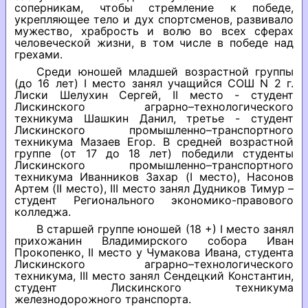
соперникам, чтобы стремление к победе,
укрепляющее тело и дух спортсменов, развивало
мужество, храбрость и волю во всех сферах
человеческой жизни, в том числе в победе над
грехами.
Среди юношей младшей возрастной группы
(до 16 лет) I место занял учащийся СОШ N 2 г.
Лиски Шелухин Сергей, II место - студент
Лискинского аграрно–технологического
техникума Шашкин Данил, третье - студент
Лискинского промышленно–транспортного
техникума Мазаев Егор. В средней возрастной
группе (от 17 до 18 лет) победили студенты
Лискинского промышленно–транспортного
техникума Иванников Захар (I место), Насонов
Артем (II место), III место занял Дудников Тимур –
студент Регионального экономико-правового
колледжа.
В старшей группе юношей (18 +) I место занял
прихожанин Владимирского собора Иван
Прокопенко, II место у Чумакова Ивана, студента
Лискинского аграрно–технологического
техникума, III место занял Сендецкий Константин,
студент Лискинского техникума
железнодорожного транспорта.