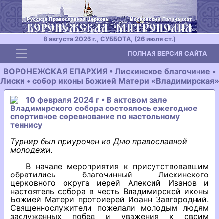
8 августа 2026 г., СУББОТА, (26 июля ст.)
Toggle navigation
ПОЛНАЯ ВЕРСИЯ САЙТА
ВОРОНЕЖСКАЯ ЕПАРХИЯ • Лискинское благочиние •
Лиски • собор иконы Божией Матери «Владимирская»
10 февраля 2024 г • В актовом зале
Владимирского собора состоялось ежегодное
спортивное соревнование по настольному
теннису
Турнир был приурочен ко Дню православной
молодежи.
В начале мероприятия к присутствовавшим
обратились благочинный Лискинского
церковного округа иерей Алексий Иванов и
настоятель собора в честь Владимирской иконы
Божией Матери протоиерей Иоанн Завгородний.
Священнослужители пожелали молодым людям
заслуженных побед и уважения к своим