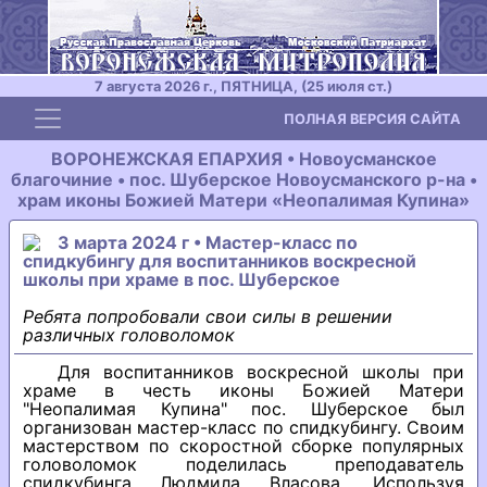
7 августа 2026 г., ПЯТНИЦА, (25 июля ст.)
Toggle navigation
ПОЛНАЯ ВЕРСИЯ САЙТА
ВОРОНЕЖСКАЯ ЕПАРХИЯ • Новоусманское
благочиние • пос. Шуберское Новоусманского р-на •
храм иконы Божией Матери «Неопалимая Купина»
3 марта 2024 г • Мастер-класс по
спидкубингу для воспитанников воскресной
школы при храме в пос. Шуберское
Ребята попробовали свои силы в решении
различных головоломок
Для воспитанников воскресной школы при
храме в честь иконы Божией Матери
"Неопалимая Купина" пос. Шуберское был
организован мастер-класс по спидкубингу. Своим
мастерством по скоростной сборке популярных
головоломок поделилась преподаватель
спидкубинга Людмила Власова. Используя