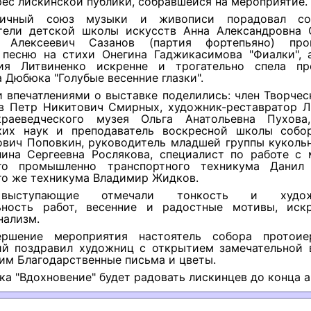
рес лискинской публики, собравшейся на мероприятие.
ничный союз музыки и живописи порадовал соб
тели детской школы искусств Анна Александровна 
р Алексеевич Сазанов (партия фортепьяно) прон
 песню на стихи Онегина Гаджикасимова "Фиалки", 
я Литвиненко искренне и трогательно спела про
 Дюбюка "Голубые весенние глазки".
 впечатлениями о выставке поделились: член Творче
в Петр Никитович Смирных, художник-реставратор Л
краеведческого музея Ольга Анатольевна Пухова
ких наук и преподаватель воскресной школы собо
ович Поповкин, руководитель младшей группы кукольн
лина Сергеевна Рослякова, специалист по работе с
ого промышленно транспортного техникума Данил
го же техникума Владимир Жидков.
выступающие отмечали тонкость и художе
ьность работ, весенние и радостные мотивы, иск
нализм.
ершение мероприятия настоятель собора протоие
ий поздравил художниц с открытием замечательной 
им Благодарственные письма и цветы.
ка "Вдохновение" будет радовать лискинцев до конца а