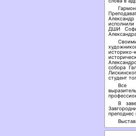
слова в ад
Гармо
Преподава
Александ
исполнили
ДШИ Софи
Александра
Своими
художнико
историко-
историчес
Александр
собора Га
Лискинск
студент то
Все 
выразител
профессио
В зав
Завгородн
преподнес 
Выстав