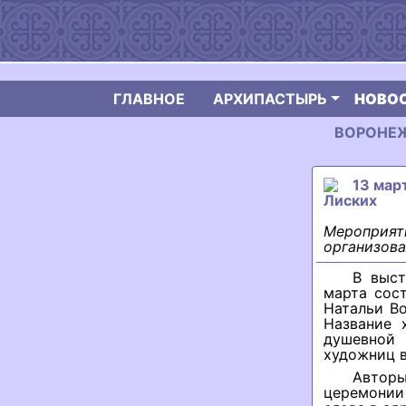
ГЛАВНОЕ
АРХИПАСТЫРЬ
НОВО
ВОРОНЕЖС
13 мар
Лиских
Мероприяти
организова
В выст
марта сос
Натальи В
Название 
душевной 
художниц в
Авторы
церемонии