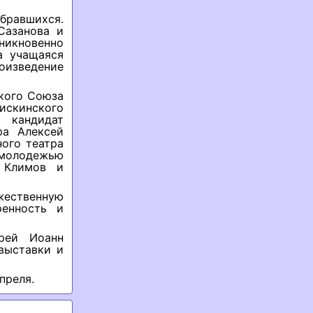
равшихся.
Сазанова и
икновенно
а учащаяся
изведение
ского Союза
искинского
, кандидат
ра Алексей
ого театра
 молодежью
 Климов и
ственную
ренность и
рей Иоанн
выставки и
преля.