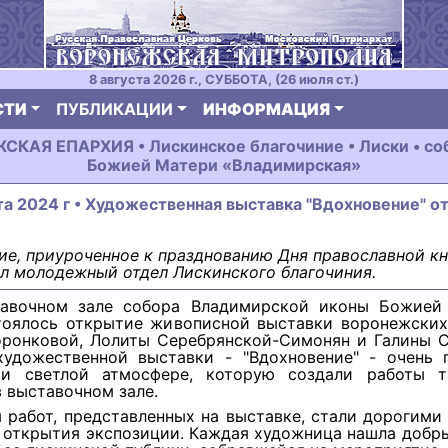
8 августа 2026 г., СУББОТА, (26 июля ст.)
СТИ
ПУБЛИКАЦИИ
ИНФОРМАЦИЯ
КАЯ ЕПАРХИЯ • Лискинское благочиние • Лиски • со
Божией Матери «Владимирская»
та 2024 г • Художественная выставка "Вдохновение" о
е, приуроченное к празднованию Дня православной кн
л молодежный отдел Лискинского благочиния.
авочном зале собора Владимирской иконы Божией
тоялось открытие живописной выставки воронежских
оронковой, Лолиты Серебрянской-Симонян и Галины С
художественной выставки - "Вдохновение" - очень 
и светлой атмосфере, которую создали работы т
 выставочном зале.
 работ, представленных на выставке, стали дорогими
 открытия экспозиции. Каждая художница нашла добры