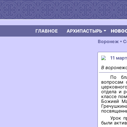
ГЛАВНОЕ
АРХИПАСТЫРЬ
НОВО
Воронеж • С
11 мар
В воронежс
По бл
вопросам 
церковног
отдела и р
классе пом
Божией Ма
Гречушки
посвященны
Урок п
были актив