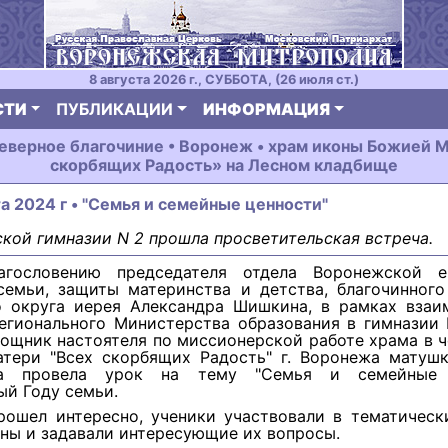
8 августа 2026 г., СУББОТА, (26 июля ст.)
СТИ
ПУБЛИКАЦИИ
ИНФОРМАЦИЯ
еверное благочиние • Воронеж • храм иконы Божией 
скорбящих Радость» на Лесном кладбище
та 2024 г • "Семья и семейные ценности"
кой гимназии N 2 прошла просветительская встреча.
агословению председателя отдела Воронежской е
семьи, защиты материнства и детства, благочинного
о округа иерея Александра Шишкина, в рамках взаи
егионального Министерства образования в гимназии 
ощник настоятеля по миссионерской работе храма в 
тери "Всех скорбящих Радость" г. Воронежа матуш
на провела урок на тему "Семья и семейные ц
й Году семьи.
рошел интересно, ученики участвовали в тематическ
ны и задавали интересующие их вопросы.