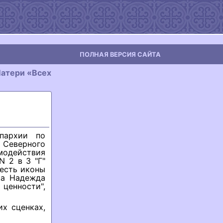
ПОЛНАЯ ВЕРСИЯ САЙТА
Матери «Всех
пархии по
 Северного
модействия
N 2 в 3 "Г"
честь иконы
ка Надежда
енности",
их сценках,