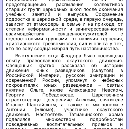
предотвращению распыления коллективов
старших групп церковных школ после окончания
учебных занятий и выпуска. Сохранение
подростка в церковной среде, в первую очередь,
зависит от атмосферы в семье и на приходе, от
степени неформальности и заинтересованности
взаимодействия священнослужителей с
подростковыми группами, от наличия терпения,
христианского трезвомыслия, сил и опыта у тех,
кто по зову сердца избрал путь наставничества.
Выступление отца Феодора было посвящено
опыту православного скаутского движения.
Священник кратко рассказал об истории
движения юных разведчиков (скаутов) в
Российской Империи, русской эмиграции и
современной России, упомянул о небесных
покровителях юных разведчиков – святых
княгине Ольге, князе Александре Невском,
Георгии Победоносце, Царственном
страстотерпце Цесаревиче Алексии, святителе
Иоанне Шанхайском, а также о митрополите
Антонии (Блюме), участнике скаутского
движения. Настоятель Татианинского храма
поделился множеством подробностей
повседневных воспитательных приемов и