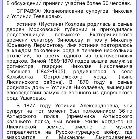
В обсуждении приняли участие более 50 человек.
СПРАВКА: Жизнеописание супругов Николая
и Устинии Тевяшовых.
Устиния (Иустина) Козлова родилась в семье
дворян Московской губернии и приходилась
родственницей вельможе Екатерининского
времени сенатору Зиновьеву и поэту Михаилу
Юрьевичу Лермонтову. Имя Устиния повторялось
в каждом поколении рода в течение нескольких
столетий, по обету одного из благочестивых
предков. Зимой 1869-1870 годов вышла замуж за
ротмистра гвардии Николая Николаевича
Тевяшова (1842-1905), родившегося в селе
Колыбелка Острогожского уезда (ныне
Лискинского района). В 1870 году в семье
родилась дочь – Устиния Николаевна, вышедшая
впоследствии замуж за военного из дворянского
рода Ушаковых.
В 1877 году Устиния Александровна, чей
супруг на тот момент был полковником 36-го
Ахтырского полка (преемника Ахтырского
казачьего полка, чьи воины жили когда-то на
Лискинской земле), вместе с мужем
отправляется на Русско-турецкую войну, где
знакомится с Михаилом Дмитриевичем