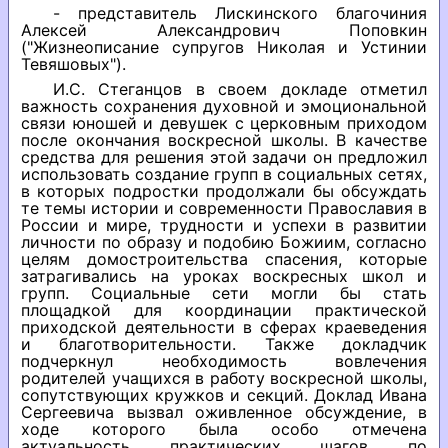
- представитель Лискинского благочиния
Алексей Александрович Поповкин
("Жизнеописание супругов Николая и Устинии
Тевяшовых").
И.С. Стеганцов в своем докладе отметил
важность сохранения духовной и эмоциональной
связи юношей и девушек с церковным приходом
после окончания воскресной школы. В качестве
средства для решения этой задачи он предложил
использовать создание групп в социальных сетях,
в которых подростки продолжали бы обсуждать
те темы истории и современности Православия в
России и мире, трудности и успехи в развитии
личности по образу и подобию Божиим, согласно
целям домостроительства спасения, которые
затрагивались на уроках воскресных школ и
групп. Социальные сети могли бы стать
площадкой для координации практической
приходской деятельности в сферах краеведения
и благотворительности. Также докладчик
подчеркнул необходимость вовлечения
родителей учащихся в работу воскресной школы,
сопутствующих кружков и секций. Доклад Ивана
Сергеевича вызвал оживленное обсуждение, в
ходе которого была особо отмечена
актуальность практических шагов по