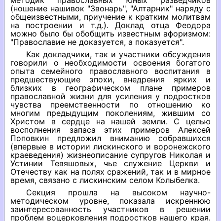
методик православных юных разведчиков
(ношение нашивок "Звонарь", "Алтарник" наряду с
общеизвестными, приучение к кратким молитвам
на построении и т.д.). Доклад отца Феодора
можно было бы обобщить известным афоризмом:
"Православие не доказуется, а показуется".
Как докладчики, так и участники обсуждения
говорили о необходимости освоения богатого
опыта семейного православного воспитания в
предшествующие эпохи, внедрения ярких и
близких в географическом плане примеров
православной жизни для усиления у подростков
чувства преемственности по отношению ко
многим предыдущим поколениям, жившим со
Христом в сердце на нашей земли. С целью
восполнения запаса этих примеров Алексей
Поповкин предложил вниманию собравшихся
(впервые в истории лискинского и воронежского
краеведения) жизнеописание супругов Николая и
Устинии Тевяшовых, чье служение Церкви и
Отечеству как на полях сражений, так и в мирное
время, связано с лискинским селом Колыбелка.
Секция прошла на высоком научно-
методическом уровне, показала искреннюю
заинтересованность участников в решении
проблем воцерковления подростков нашего края.