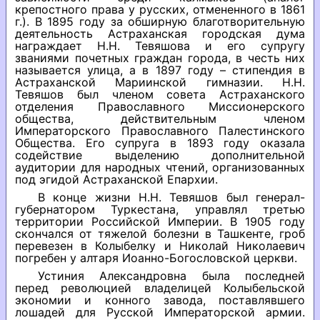
крепостного права у русских, отмененного в 1861
г.). В 1895 году за обширную благотворительную
деятельность Астраханская городская дума
награждает Н.Н. Тевяшова и его супругу
званиями почетных граждан города, в честь них
называется улица, а в 1897 году – стипендия в
Астраханской Мариинской гимназии. Н.Н.
Тевяшов был членом совета Астраханского
отделения Православного Миссионерского
общества, действительным членом
Императорского Православного Палестинского
Общества. Его супруга в 1893 году оказала
содействие выделению дополнительной
аудитории для народных чтений, организованных
под эгидой Астраханской Епархии.
В конце жизни Н.Н. Тевяшов был генерал-
губернатором Туркестана, управлял третью
территории Российской Империи. В 1905 году
скончался от тяжелой болезни в Ташкенте, гроб
перевезен в Колыбелку и Николай Николаевич
погребен у алтаря Иоанно-Богословской церкви.
Устиния Александровна была последней
перед революцией владелицей Колыбельской
экономии и конного завода, поставлявшего
лошадей для Русской Императорской армии.