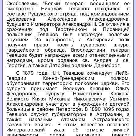
Скобелевым. "Белый генерал" восхищался ее
смелостью. Николай Тевяшов находился в
составе Рущукского отряда, под командованием
Цесаревича Александра Александровича,
будущего Императора Александра III. За отличия в
сражениях под Терстеником и Писаницей
полковник Тевяшов был награжден золотым
оружием "За храбрость", а Ахтырский полк
получил право носить гусарские шнуры
гвардейского образца. Впоследствии генерал
Тевяшов будет награжден всеми отечественными
наградами, кроме орденов св. Андрея и св.
Георгия, а также Датским орденом Даннеброг.
С 1879 года Н.Н. Тевяшов командует Лейб-
Гвардии Конно-Гренадерским полком,
обустраивает территорию полковой церкви. Его
супруга принимает Великую Княгиню Ольгу
Феодоровну, супругу Наместника Кавказа
Великого Князя Михаила Николаевича. Устиния
Александровна участвует в учреждении детской
больницы в районе Петергофа. В 1890-1895 годах
Тевяшов служит губернатором в Астрахани, а
также наказным Атаманом Астраханского
казачьего войска. В этом качестве оглашает
Императорский указ об отмене личной
зависимости среди калмыков (аналог