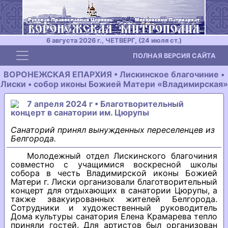
6 августа 2026 г., ЧЕТВЕРГ, (24 июля ст.)
Toggle navigation
ПОЛНАЯ ВЕРСИЯ САЙТА
ВОРОНЕЖСКАЯ ЕПАРХИЯ • Лискинское благочиние •
Лиски • собор иконы Божией Матери «Владимирская»
7 апреля 2024 г • Благотворительный
концерт в санатории им. Цюрупы
Санаторий принял вынужденных переселенцев из
Белгорода.
Молодежный отдел Лискинского благочиния
совместно с учащимися воскресной школы
собора в честь Владимирской иконы Божией
Матери г. Лиски организовали благотворительный
концерт для отдыхающих в санатории Цюрупы, а
также эвакуированных жителей Белгорода.
Сотрудники и художественный руководитель
Дома культуры санатория Елена Крамарева тепло
приняли гостей. Для артистов был организован