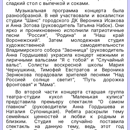
сладкий стол с выпечкой и соками.
Музыкальная программа концерта была
разнообразной. В ней участвовали и вокалистки
студии "Шанс" городского ДК Вероника Исакова
и Анна Зотова (руководитель Татьяна Набок). Они
ярко и проникновенно исполнили патриотичные
песни "Россия", "Родина" и "Наш край
Воронежский". Затем молодежная студия
художественной самодеятельности
Владимирского собора "Звонница" (руководитель
Анна Гордышева) украсила концерт нежными и
лиричными вальсами "Я с тобой" и "Случайный
вальс". Солисты воскресной школы Мария
Чернушкина, Тимофей Евстратов и Вероника
Зернюкова порадовали зрителей песнями "Над
Россией солнце светит", "Путь дорожка
фронтовая" и "Мама".
Во второй части концерта старшая группа
театра–студии кукол "Маленькая кулиса"
представила премьеру спектакля "О самом
главном" (руководители Анна Гордышева и
Наталия Супоницкая). Ребята раскрыли тему
семейных ценностей и любви к родным и
близким. Студия не случайно поставила
спектакль на данную тему, ведь этот год