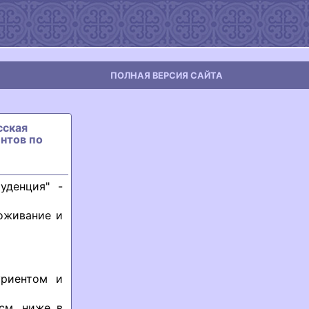
ПОЛНАЯ ВЕРСИЯ САЙТА
сская
нтов по
уденция" -
роживание и
уриентом и
см. ниже в