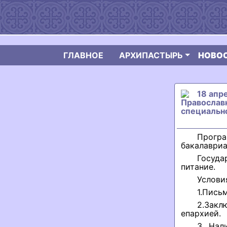
ГЛАВНОЕ
АРХИПАСТЫРЬ
НОВО
18 апр
Православ
специальн
Програ
бакалавриат
Госуда
питание.
Услови
1.Пись
2.Закл
епархией.
3. Нал