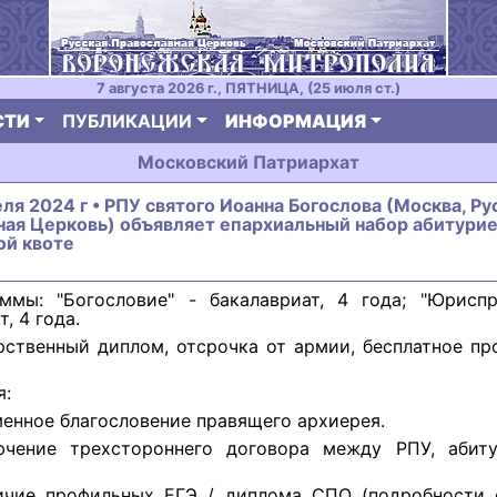
7 августа 2026 г., ПЯТНИЦА, (25 июля ст.)
СТИ
ПУБЛИКАЦИИ
ИНФОРМАЦИЯ
Московский Патриархат
еля 2024 г • РПУ святого Иоанна Богослова (Москва, Ру
ная Церковь) объявляет епархиальный набор абитурие
ой квоте
ммы: "Богословие" - бакалавриат, 4 года; "Юриспр
, 4 года.
рственный диплом, отсрочка от армии, бесплатное п
я:
менное благословение правящего архиерея.
ючение трехстороннего договора между РПУ, абит
ичие профильных ЕГЭ / диплома СПО (подробности 