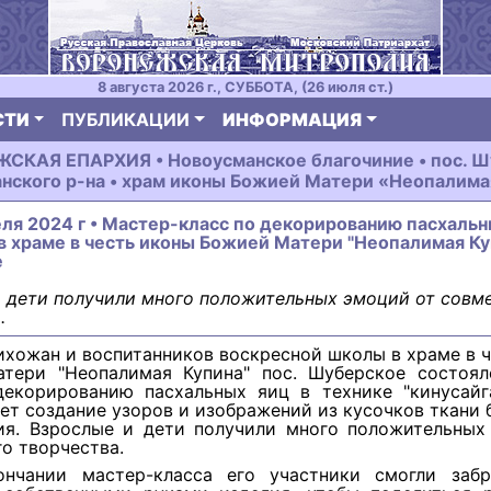
8 августа 2026 г., СУББОТА, (26 июля ст.)
СТИ
ПУБЛИКАЦИИ
ИНФОРМАЦИЯ
СКАЯ ЕПАРХИЯ • Новоусманское благочиние • пос. Ш
нского р-на • храм иконы Божией Матери «Неопалима
еля 2024 г • Мастер-класс по декорированию пасхальн
в храме в честь иконы Божией Матери "Неопалимая Ку
е
 дети получили много положительных эмоций от совм
.
ихожан и воспитанников воскресной школы в храме в 
тери "Неопалимая Купина" пос. Шуберское состоял
декорированию пасхальных яиц в технике "кинусайга
ет создание узоров и изображений из кусочков ткани
ия. Взрослые и дети получили много положительных
о творчества.
нчании мастер-класса его участники смогли заб