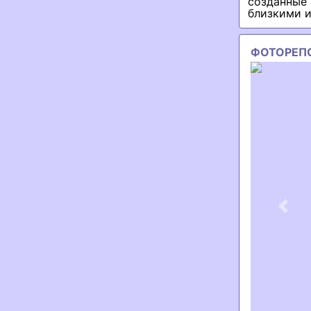
созданные
близкими и
ФОТОРЕП
Previ