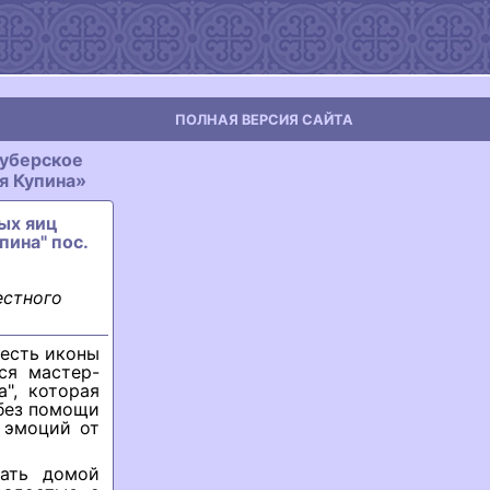
ПОЛНАЯ ВЕРСИЯ САЙТА
уберское
я Купина»
ых яиц
пина" пос.
естного
честь иконы
ся мастер-
", которая
 без помощи
 эмоций от
рать домой