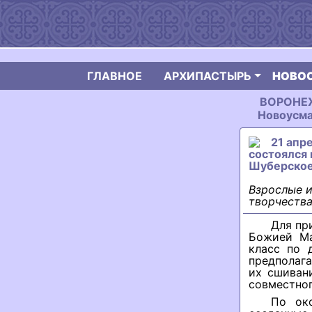
ГЛАВНОЕ
АРХИПАСТЫРЬ
НОВО
ВОРОНЕЖ
Новоусма
21 апр
состоялся 
Шуберско
Взрослые и
творчества
Для пр
Божией Ма
класс по 
предполага
их сшиван
совместног
По око