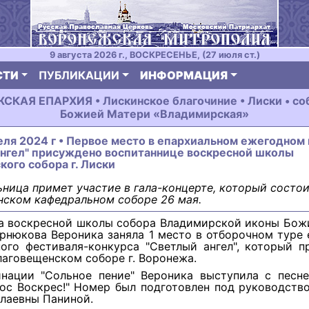
9 августа 2026 г., ВОСКРЕСЕНЬЕ, (27 июля ст.)
СТИ
ПУБЛИКАЦИИ
ИНФОРМАЦИЯ
КАЯ ЕПАРХИЯ • Лискинское благочиние • Лиски • со
Божией Матери «Владимирская»
еля 2024 г • Первое место в епархиальном ежегодном
ангел" присуждено воспитаннице воскресной школы
ого собора г. Лиски
ница примет участие в гала-концерте, который состои
нском кафедральном соборе 26 мая.
а воскресной школы собора Владимирской иконы Бож
ернюкова Вероника заняла 1 место в отборочном туре
ного фестиваля-конкурса "Светлый ангел", который п
лаговещенском соборе г. Воронежа.
нации "Сольное пение" Вероника выступила с песне
ос Воскрес!" Номер был подготовлен под руководств
лаевны Паниной.