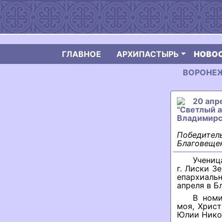
ГЛАВНОЕ
АРХИПАСТЫРЬ
НОВО
ВОРОНЕЖС
20 апр
"Светлый 
Владимирск
Победитель
Благовеще
Учениц
г. Лиски З
епархиаль
апреля в Б
В номи
моя, Христ
Юлии Нико