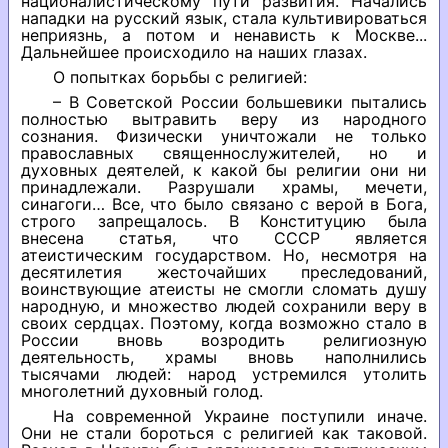
националистическому пути развития. Начались
нападки на русский язык, стала культивироваться
неприязнь, а потом и ненависть к Москве...
Дальнейшее происходило на наших глазах.
О попытках борьбы с религией:
– В Советской России большевики пытались
полностью вытравить веру из народного
сознания. Физически уничтожали не только
православных священнослужителей, но и
духовных деятелей, к какой бы религии они ни
принадлежали. Разрушали храмы, мечети,
синагоги… Все, что было связано с верой в Бога,
строго запрещалось. В Конституцию была
внесена статья, что СССР является
атеистическим государством. Но, несмотря на
десятилетия жесточайших преследований,
воинствующие атеисты не смогли сломать душу
народную, и множество людей сохранили веру в
своих сердцах. Поэтому, когда возможно стало в
России вновь возродить религиозную
деятельность, храмы вновь наполнились
тысячами людей: народ устремился утолить
многолетний духовный голод.
На современной Украине поступили иначе.
Они не стали бороться с религией как таковой.