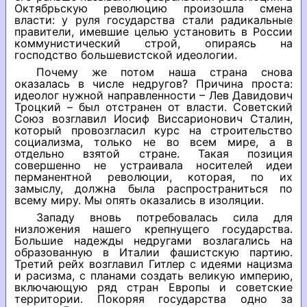
Октябрьскую революцию произошла смена
власти: у руля государства стали радикальные
правители, имевшие целью установить в России
коммунистический строй, опираясь на
господство большевистской идеологии.
Почему же потом наша страна снова
оказалась в числе недругов? Причина проста:
идеолог нужной направленности – Лев Давидович
Троцкий – был отстранен от власти. Советский
Союз возглавил Иосиф Виссарионович Сталин,
который провозгласил курс на строительство
социализма, только не во всем мире, а в
отдельно взятой стране. Такая позиция
совершенно не устраивала носителей идеи
перманентной революции, которая, по их
замыслу, должна была распространиться по
всему миру. Мы опять оказались в изоляции.
Западу вновь потребовалась сила для
низложения нашего крепнущего государства.
Большие надежды недругами возлагались на
образованную в Италии фашистскую партию.
Третий рейх возглавил Гитлер с идеями нацизма
и расизма, с планами создать великую империю,
включающую ряд стран Европы и советские
территории. Покоряя государства одно за