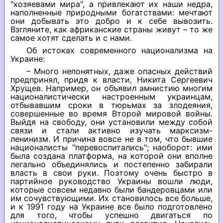
"хозяевами мира", а привлекают их наши недра,
наполненные природными богатствами: мечтают
они добывать это добро и к себе вывозить.
Взгляните, как африканские страны живут – то же
самое хотят сделать и с нами.
Об истоках современного национализма на
Украине:
– Много непонятных, даже опасных действий
предпринял, придя к власти, Никита Сергеевич
Хрущев. Например, он объявил амнистию многим
националистически настроенным украинцам,
отбывавшим сроки в тюрьмах за злодеяния,
совершенные во время Второй мировой войны.
Выйдя на свободу, они установили между собой
связи и стали активно изучать марксизм-
ленинизм. И причина вовсе не в том, что бывшие
националисты "перевоспитались"; наоборот: ими
была создана платформа, на которой они вполне
легально объединялись и постепенно забирали
власть в свои руки. Поэтому очень быстро в
партийное руководство Украины вошли люди,
которые совсем недавно были бандеровцами или
им сочувствующими. Их становилось все больше,
и к 1991 году на Украине все было подготовлено
для того, чтобы успешно двигаться по