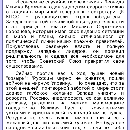
И совсем не случайно после кончины Леонида
Ильича Брежнева один за другим скоропостижно
отходили в мир иной генеральные секретари ЦК
КПСС – руководители страны-победителя…
Завершением той печальной последовательности
стал приход к власти Михаила Сергеевича
Горбачева, который имел свое видение ситуации
в мире и планы, сильно отличавшиеся от
политической линии наших прежних правителей.
Почувствовав реальную власть и полную
поддержку западных лидеров, он проявил
решительность и сделал все необходимое для
того, чтобы Советский Союз прекратил свое
существование.
Сейчас против нас в ход пущен новый
"козырь": "Русским мирно не живется, пошли
войной на мирную Украину…" Но очевидно, что за
этой внешней, притворной заботой о мире стоит
давнее глубокое желание Запада унизить и
разорить Россию, нивелировать ее как великую
державу, разделить на мелкие, маломощные
государства. Великая Русь с тысячелетними
устоями и христианской культурой им не нужна.
Ресурсы же очень нужны, именно они и есть
желанный для них лакомый кусочек. Не будущее
народов России беспокоит тех, кто считает себя