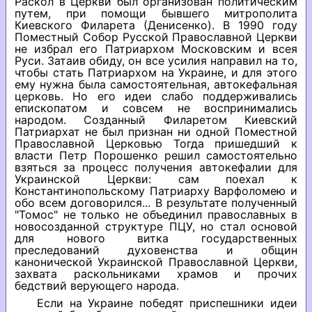
Раскол в Церкви был организован политическим
путем, при помощи бывшего митрополита
Киевского Филарета (Денисенко). В 1990 году
Поместный Собор Русской Православной Церкви
не избрал его Патриархом Московским и всея
Руси. Затаив обиду, он все усилия направил на то,
чтобы стать Патриархом на Украине, и для этого
ему нужна была самостоятельная, автокефальная
церковь. Но его идеи слабо поддерживались
епископатом и совсем не воспринимались
народом. Созданный Филаретом Киевский
Патриархат не был признан ни одной Поместной
Православной Церковью Тогда пришедший к
власти Петр Порошенко решил самостоятельно
взяться за процесс получения автокефалии для
Украинской Церкви: сам поехал к
Константинопольскому Патриарху Варфоломею и
обо всем договорился... В результате полученный
"Томос" не только не объединил православных в
новосозданной структуре ПЦУ, но стал основой
для нового витка государственных
преследований духовенства и общин
канонической Украинской Православной Церкви,
захвата раскольниками храмов и прочих
бедствий верующего народа.
Если на Украине победят приспешники идеи