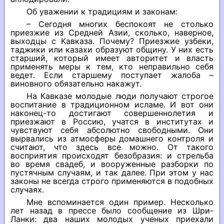
Об уважении к традициям и законам:
– Сегодня многих беспокоят не столько
приезжие из Средней Азии, сколько, наверное,
выходцы с Кавказа. Почему? Приезжие узбеки,
таджики или казахи образуют общину. У них есть
старший, который имеет авторитет и власть
применять меры к тем, кто неправильно себя
ведет. Если старшему поступает жалоба –
виновного обязательно накажут.
На Кавказе молодые люди получают строгое
воспитание в традиционном исламе. И вот они
наконец-то достигают совершеннолетия и
приезжают в Россию, учатся в институтах и
чувствуют себя абсолютно свободными. Они
вырвались из атмосферы домашнего контроля и
считают, что здесь все можно. От такого
восприятия происходят безобразия: и стрельба
во время свадеб, и вооруженные разборки по
пустячным случаям, и так далее. При этом у нас
законы не всегда строго применяются в подобных
случаях.
Мне вспоминается один пример. Несколько
лет назад в прессе было сообщение из Шри-
Ланки: два наших молодых ученых приехали