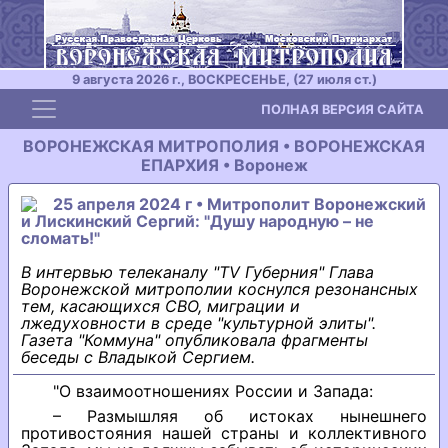
9 августа 2026 г., ВОСКРЕСЕНЬЕ, (27 июля ст.)
Toggle navigation
ПОЛНАЯ ВЕРСИЯ САЙТА
ВОРОНЕЖСКАЯ МИТРОПОЛИЯ • ВОРОНЕЖСКАЯ
ЕПАРХИЯ • Воронеж
25 апреля 2024 г • Митрополит Воронежский
и Лискинский Сергий: "Душу народную – не
сломать!"
В интервью телеканалу "TV Губерния" Глава
Воронежской митрополии коснулся резонансных
тем, касающихся СВО, миграции и
лжедуховности в среде "культурной элиты".
Газета "Коммуна" опубликовала фрагменты
беседы с Владыкой Сергием.
"О взаимоотношениях России и Запада:
– Размышляя об истоках нынешнего
противостояния нашей страны и коллективного