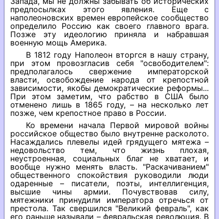
Запада, мы не должны забывать об исторических
предпосылках этого явления. Еще с
наполеоновских времен европейское сообщество
определило Россию как своего главного врага.
Позже эту идеологию приняла и набравшая
военную мощь Америка.
В 1812 году Наполеон вторгся в нашу страну,
при этом провозгласив себя "освободителем":
предполагалось свержение императорской
власти, освобождение народа от крепостной
зависимости, якобы демократические реформы...
При этом заметим, что рабство в США было
отменено лишь в 1865 году, – на несколько лет
позже, чем крепостное право в России.
Ко времени начала Первой мировой войны
российское общество было внутренне расколото.
Насаждались плевелы идей грядущего мятежа –
недовольство тем, что жизнь плохая,
неустроенная, социальных благ не хватает, и
вообще нужно менять власть. "Раскачиванием"
общественного спокойствия руководили люди
одаренные – писатели, поэты, интеллигенция,
высшие чины армии. Почувствовав силу,
мятежники принудили императора отречься от
престола. Так свершился "Великий февраль", как
его раньше называли – февральская революция. В