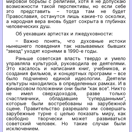
мировой борьбы с религией, хотя я не допускаю
возможности такой перспективы, но если себе
это представить – тогда там не будет
Православия, останутся лишь какие-то осколки,
а народная вера вновь будет сокрыта в глубинах
человеческих душ.
Об уехавших артистах и лжедуховности:
– Важно понять, что духовные истоки
нынешнего поведения так называемых бывших
"звезд" уходят корнями в 1990-е годы.
Раньше советская власть твердо и умело
управляла культурой, руководила ее деятелями.
Это касалось и написания книг, учебников, и
создания фильмов, и концертных программ – все
было подчинено единой идеологии. Деятели
культуры находились в определенных рамках. И в
финансовом положении они были "как все". Никто
не имел сверхдоходов, разве только
счастливчики, обладавшие "суперданными",
которые были востребованы на зарубежной
сцене. Правительство разрешало им совершать
зарубежные турне с целью показать миру, как
свободно творчески может развиваться
советский человек. Но такие случаи были
исключением.