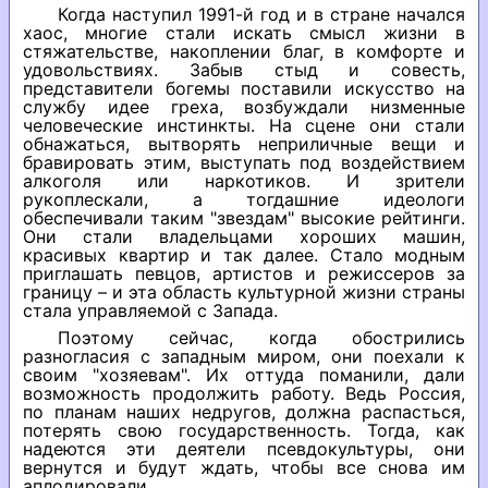
Когда наступил 1991-й год и в стране начался
хаос, многие стали искать смысл жизни в
стяжательстве, накоплении благ, в комфорте и
удовольствиях. Забыв стыд и совесть,
представители богемы поставили искусство на
службу идее греха, возбуждали низменные
человеческие инстинкты. На сцене они стали
обнажаться, вытворять неприличные вещи и
бравировать этим, выступать под воздействием
алкоголя или наркотиков. И зрители
рукоплескали, а тогдашние идеологи
обеспечивали таким "звездам" высокие рейтинги.
Они стали владельцами хороших машин,
красивых квартир и так далее. Стало модным
приглашать певцов, артистов и режиссеров за
границу – и эта область культурной жизни страны
стала управляемой с Запада.
Поэтому сейчас, когда обострились
разногласия с западным миром, они поехали к
своим "хозяевам". Их оттуда поманили, дали
возможность продолжить работу. Ведь Россия,
по планам наших недругов, должна распасться,
потерять свою государственность. Тогда, как
надеются эти деятели псевдокультуры, они
вернутся и будут ждать, чтобы все снова им
аплодировали.