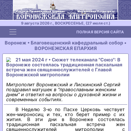
9 августа 2026 г., ВОСКРЕСЕНЬЕ, (27 июля ст.)
Toggle navigation
ПОЛНАЯ ВЕРСИЯ САЙТА
Воронеж • Благовещенский кафедральный собор •
ВОРОНЕЖСКАЯ ЕПАРХИЯ
21 мая 2024 г • Сюжет телеканала "Союз": В
Воронеже состоялась традиционная пасхальная
встреча жен священнослужителей с Главой
Воронежской митрополии
Митрополит Воронежский и Лискинский Сергий
поздравил матушек в "православным женским
днем" и ответил на вопросы о духовной жизни и
современных событиях.
В Неделю 3-ю по Пасхе Церковь чествует
жен-мироносиц и тех, кто берет пример с их
жития. В эти дни в Воронеже состоялась
традиционная пасхальная встреча жен
священнослужителей митрополии с