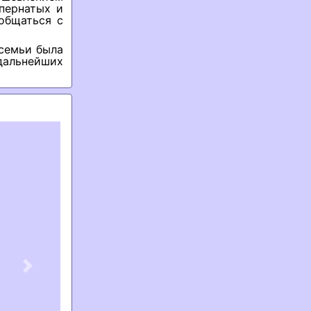
пернатых и
общаться с
 семьи была
дальнейших
Next