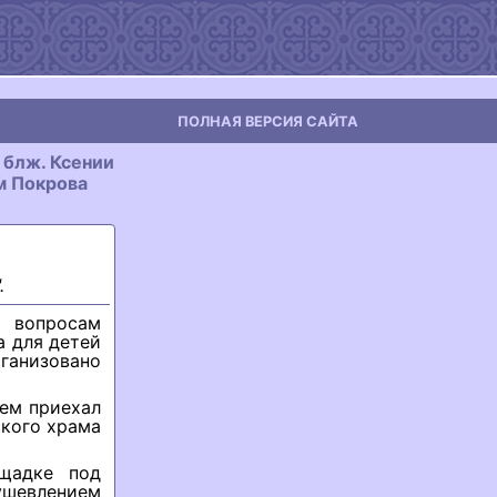
ПОЛНАЯ ВЕРСИЯ САЙТА
 блж. Ксении
м Покрова
.
о вопросам
а для детей
анизовано
ем приехал
ского храма
ощадке под
ушевлением