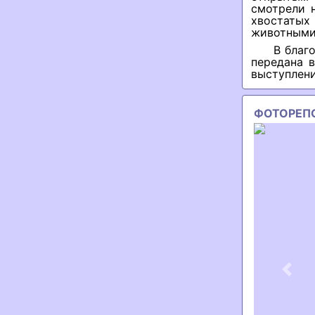
смотрели 
хвостатых
животными,
В благ
передана 
выступлени
ФОТОРЕП
Previ