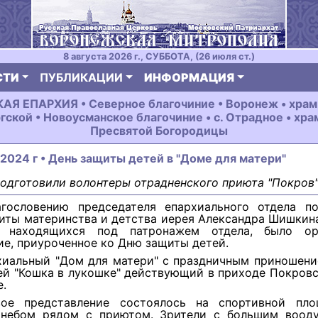
8 августа 2026 г., СУББОТА, (26 июля ст.)
СТИ
ПУБЛИКАЦИИ
ИНФОРМАЦИЯ
 ЕПАРХИЯ • Северное благочиние • Воронеж • храм
гской • Новоусманское благочиние • с. Отрадное • хра
Пресвятой Богородицы
 2024 г • День защиты детей в "Доме для матери"
одготовили волонтеры отрадненского приюта "Покров"
гословению председателя епархиального отдела п
иты материнства и детства иерея Александра Шишкин
, находящихся под патронажем отдела, было орг
е, приуроченное ко Дню защиты детей.
хиальный "Дом для матери" с праздничным приношени
ей "Кошка в лукошке" действующий в приходе Покров
е.
вое представление состоялось на спортивной пл
небом рядом с приютом. Зрители с большим воод