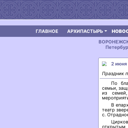
ГЛАВНОЕ
АРХИПАСТЫРЬ
НОВО
ВОРОНЕЖСКАЯ
Петербур
2 июня
Праздник п
По бла
семьи, защ
из семей
мероприяти
В епар
театр звер
с. Отрадно
Цирко
открытым 