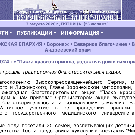
7 августа 2026 г., ПЯТНИЦА, (25 июля ст.)
СТИ
ПУБЛИКАЦИИ
ИНФОРМАЦИЯ
СКАЯ ЕПАРХИЯ • Воронеж • Северное благочиние • В
Андреевский храм
024 г • "Пасха красная пришла, радость в дом к нам пр
 прошла традиционная благотворительная акция.
агословению Высокопреосвященнейшего Сергия, м
ого и Лискинского, Главы Воронежской митрополии, 
 ежегодная благотворительная акция "Пасха красн
 дом к нам привела". Организатором акции выступае
 благотворительности и социальному служению В
 Активное участие в ее проведении приняли 
ого государственного медицинского университет
е люди посетили 35 семей, воспитывающих детей-и
детства. Гости представили кукольный спектакль "Чи