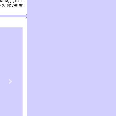
валид ДЦП.
но, вручили
Next