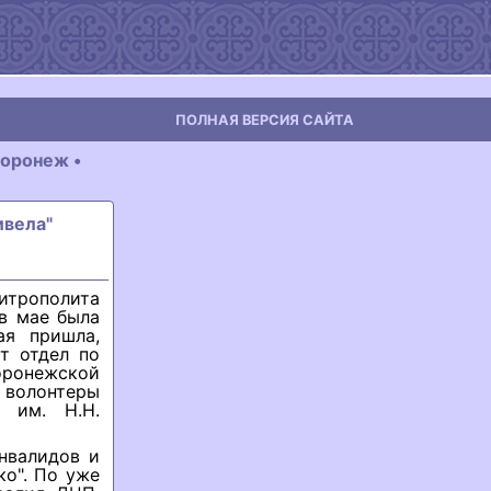
ПОЛНАЯ ВЕРСИЯ САЙТА
оронеж •
ивела"
итрополита
в мае была
ая пришла,
т отдел по
оронежской
волонтеры
а им. Н.Н.
нвалидов и
ко". По уже