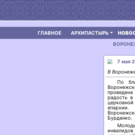
ГЛАВНОЕ
АРХИПАСТЫРЬ
НОВО
ВОРОНЕЖ
7 мая 2
В Воронеже
По бл
Воронежск
проведена
радость в
церковной
епархии.
Воронежск
Бурденко.
Молоды
инвалидов 