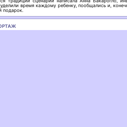
ся традиции сценарий написала Анна Бакарогло, ин
уделили время каждому ребенку, пообщались и, конеч
й подарок.
ОРТАЖ
ous