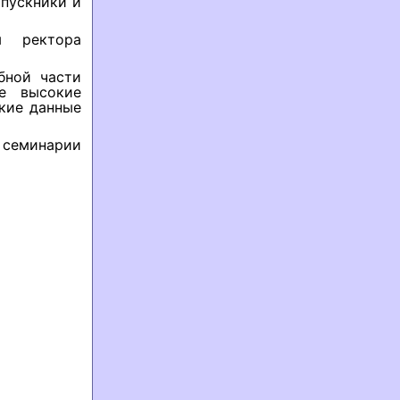
пускники и
м ректора
бной части
ые высокие
ские данные
 семинарии