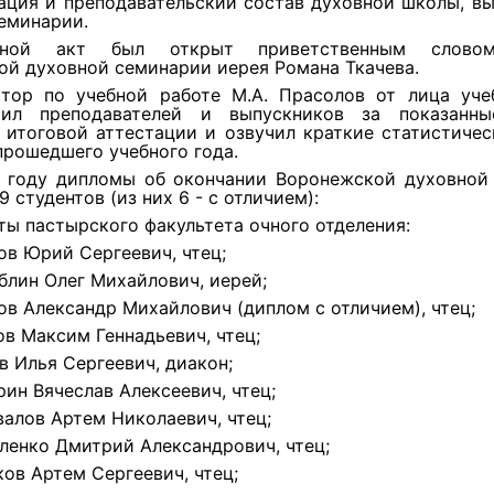
ация и преподавательский состав духовной школы, вы
еминарии.
кной акт был открыт приветственным слово
й духовной семинарии иерея Романа Ткачева.
тор по учебной работе М.А. Прасолов от лица уче
рил преподавателей и выпускников за показанн
 итоговой аттестации и озвучил краткие статистиче
прошедшего учебного года.
 году дипломы об окончании Воронежской духовной
 студентов (из них 6 - с отличием):
ты пастырского факультета очного отделения:
мов Юрий Сергеевич, чтец;
аблин Олег Михайлович, иерей;
ков Александр Михайлович (диплом с отличием), чтец;
ов Максим Геннадьевич, чтец;
ев Илья Сергеевич, диакон;
рин Вячеслав Алексеевич, чтец;
овалов Артем Николаевич, чтец;
оленко Дмитрий Александрович, чтец;
ков Артем Сергеевич, чтец;