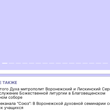
ous
Е ТАКЖЕ
ятого Духа митрополит Воронежский и Лискинский Сер
 служение Божественной литургии в Благовещенском
ном соборе
еканала "Союз": В Воронежской духовной семинарии с
ск учащихся