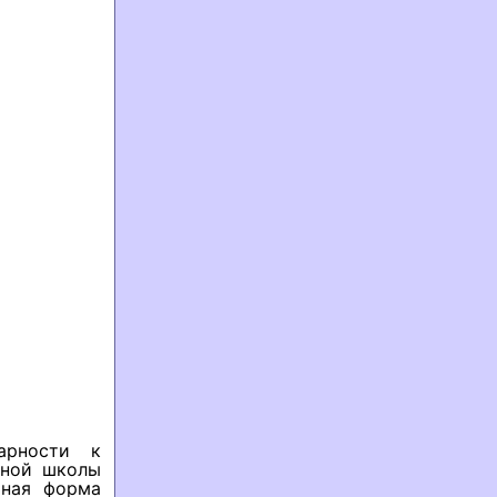
арности к
вной школы
чная форма