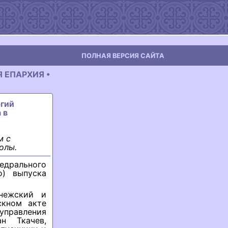
ПОЛНАЯ ВЕРСИЯ САЙТА
Я ЕПАРХИЯ •
ргий
 в
м с
олы.
едрального
о) выпуска
онежский и
скном акте
правления
н Ткачев,