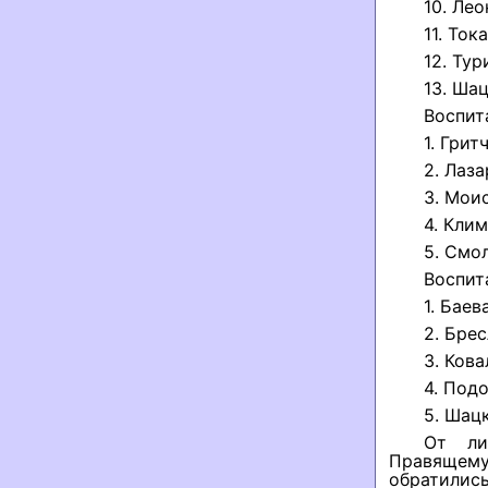
10. Ле
11. То
12. Ту
13. Ша
Воспит
1. Гри
2. Лаз
3. Мои
4. Кли
5. Смо
Воспит
1. Бае
2. Бре
3. Ков
4. Под
5. Шац
От ли
Правящему
обратилис