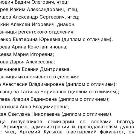
онович Вадим Олегович, чтец;
карев Иаким Александрович, чтец;
рищев Александр Сергеевич, чтец;
цкий Алексей Игоревич, диакон.
анницы регентского отделения:
тченко Екатерина Юрьевна,(диплом с отличием).
арева Арина Константиновна;
сеева Мария Игоревна;
мова Дарья Алексеевна;
лянинова Есения Дмитриевна.
анницы иконописного отделения:
ва Анастасия Владимировна (диплом с отличием);
славцева Татьяна Борисовна (диплом с отличием);
алева Илария Вадимовна (диплом с отличием);
орожная Анна Владимировна;
кая Светлана Николаевна (диплом с отличием).
ца выпускников семинарии со словами благод
 Архиерею, администрации и преподавателям духо
ь: чтец Артемий Кульков (пастырский факультет, о