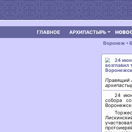
ГЛАВНОЕ
АРХИПАСТЫРЬ
НОВО
Воронеж • 
24 июн
возглавил 
Воронежск
Правящий А
архипастыр
24 июн
собора со
Воронежск
Торже
Лискински
участвов
протоиер