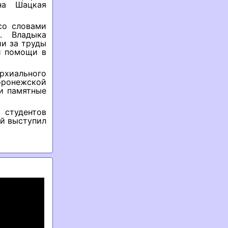
ана Шацкая
со словами
. Владыка
и за труды
й помощи в
рхиального
оронежской
и памятные
 студентов
й выступил