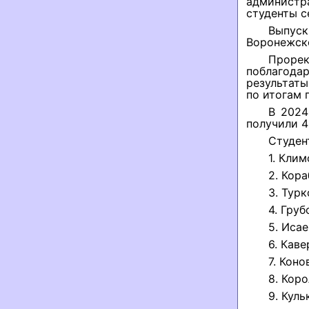
администр
студенты с
Выпус
Воронежско
Прорек
поблагода
результаты
по итогам 
В 2024
получили 49
Студен
1. Кли
2. Кор
3. Тур
4. Груб
5. Иса
6. Каве
7. Кон
8. Кор
9. Куль