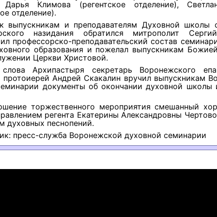
, Дарья Климова (регентское отделение), Светл
ое отделение).
к выпускникам и преподавателям Духовной школы 
ырского назидания обратился митрополит Сергий
рил профессорско-преподавательский состав семинари
уховного образования и пожелал выпускникам Божие
лужении Церкви Христовой.
 слова Архипастыря секретарь Воронежского епа
я протоиерей Андрей Скакалин вручил выпускникам В
семинарии документы об окончании духовной школы 
ршение торжественного мероприятия смешанный хор
правлением регента Екатерины Александровны Чертово
м духовных песнопений.
ик: пресс-служба Воронежской духовной семинарии