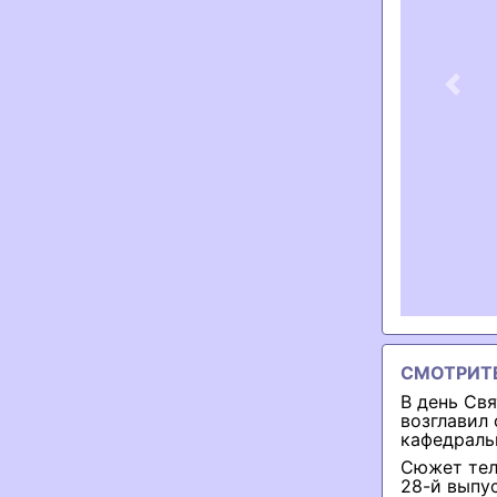
Previ
СМОТРИТ
В день Св
возглавил
кафедраль
Сюжет тел
28-й выпу