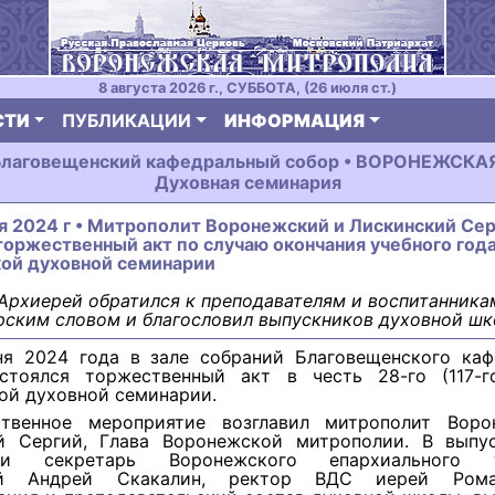
8 августа 2026 г., СУББОТА, (26 июля ст.)
СТИ
ПУБЛИКАЦИИ
ИНФОРМАЦИЯ
Благовещенский кафедральный собор • ВОРОНЕЖСКА
Духовная семинария
я 2024 г • Митрополит Воронежский и Лискинский Се
торжественный акт по случаю окончания учебного года
ой духовной семинарии
рхиерей обратился к преподавателям и воспитанника
ским словом и благословил выпускников духовной шк
я 2024 года в зале собраний Благовещенского каф
стоялся торжественный акт в честь 28-го (117-г
ой духовной семинарии.
ственное мероприятие возглавил митрополит Вор
й Сергий, Глава Воронежской митрополии. В выпу
али секретарь Воронежского епархиального у
ей Андрей Скакалин, ректор ВДС иерей Рома