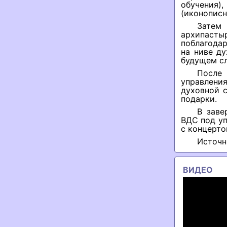
обучения)
(иконописн
Затем 
архипаст
поблагода
на ниве д
будущем с
После
управлени
духовной 
подарки.
В заве
ВДС под у
с концерто
Источн
ВИДЕО